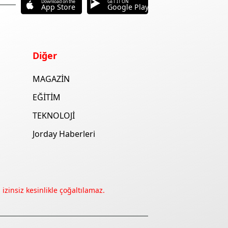
Download on the
GET IT ON
App Store
Google Play
Diğer
MAGAZİN
EĞİTİM
TEKNOLOJİ
Jorday Haberleri
izinsiz kesinlikle çoğaltılamaz.