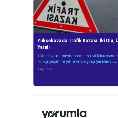
Yüksekova'da Trafik Kazası: İki Ölü, 
Yaralı
Yüksekova'da meydana gelen trafik kazasında
iki kişi yaşamını yitirirken, üç kişi yaralandı....
1 ay önce