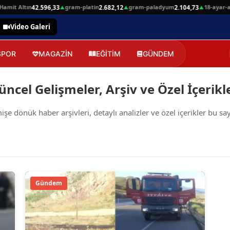
amit Altın
gram-platin
gram-paladyum
18-ayar-al
42.596,33
2.682,12
2.104,73
▲
▲
▲
Video Galeri
SPOR
MAGAZİN
EĞİTİM
GÜNDEM
üncel Gelişmeler, Arşiv ve Özel İçerikl
e dönük haber arşivleri, detaylı analizler ve özel içerikler bu sayfa
Gündem