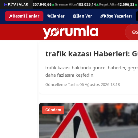
Beşli Altın
Gremse Altın
Reşat Altın
H
332,01
PİYASALAR
207.940,66
103.025,14
42.596,33
▲
▲
▲
▲
Resmî İlanlar
İlanlar
İlan Ver
Köşe Yazarları
trafik kazası Haberleri: G
trafik kazası hakkında güncel haberler, geçmiş
daha fazlasını keşfedin.
Güncelleme Tarihi: 06 Ağustos 2026 18:18
Gündem