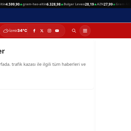
tin
gram-has-altin
Bulgar Levası
AZN
Gram Altın
4.599,90
6.328,98
28,19
27,99
▲
▲
▲
▲
34°C
İzmir
er
da. trafik kazası ile ilgili tüm haberleri ve