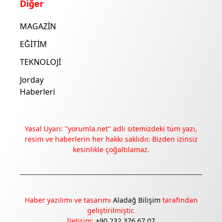
Diğer
MAGAZİN
EĞİTİM
TEKNOLOJİ
Jorday
Haberleri
Yasal Uyarı: "yorumla.net" adlı sitemizdeki tüm yazı,
resim ve haberlerin her hakkı saklıdır. Bizden izinsiz
kesinlikle çoğaltılamaz.
Deneyimini iyileştirmek ve içeriğimizi geliştirmek için çerezler
kullanıyoruz. Zorunlu çerezler her zaman çalışır; diğerleri
yalnızca onayınla.
Haber yazılımı ve tasarımı
Aladağ Bilişim
tarafından
Tümünü reddet
Tercihleri yönet
geliştirilmiştir.
İletişim:
+90 232 376 67 07