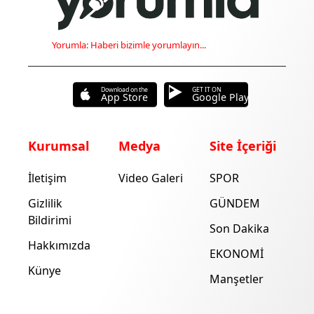
Yorumla: Haberi bizimle yorumlayın...
Download on the
GET IT ON
App Store
Google Play
Kurumsal
Medya
Site İçeriği
İletişim
Video Galeri
SPOR
Gizlilik
GÜNDEM
Bildirimi
Son Dakika
Hakkımızda
EKONOMİ
Künye
Manşetler