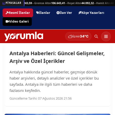
eşli Altın
215.243,59
Gremse Altın
106.643,41
Reşat Altın
44.092,32
Hamit Altın
44.092,
PİYASALAR
—
—
—
Resmî İlanlar
İlanlar
İlan Ver
Köşe Yazarları
Video Galeri
34°C
İzmir
Antalya Haberleri: Güncel Gelişmeler,
Arşiv ve Özel İçerikler
Antalya hakkında güncel haberler, geçmişe dönük
haber arşivleri, detaylı analizler ve özel içerikler bu
sayfada. Antalya ile ilgili tüm haberleri ve daha
fazlasını keşfedin.
Güncelleme Tarihi: 07 Ağustos 2026 21:56