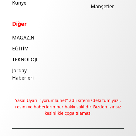
Künye
Manşetler
Diğer
MAGAZİN
EĞİTİM
TEKNOLOJİ
Jorday
Haberleri
Yasal Uyarı: "yorumla.net" adlı sitemizdeki tüm yazı,
resim ve haberlerin her hakkı saklıdır. Bizden izinsiz
kesinlikle çoğaltılamaz.
Deneyimini iyileştirmek ve içeriğimizi geliştirmek için çerezler
kullanıyoruz. Zorunlu çerezler her zaman çalışır; diğerleri