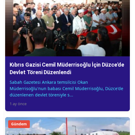
Kıbrıs Gazisi Cemil Müderrisoğlu İçin Düzce'de
Devlet Töreni Düzenlendi
Sabah Gazetesi Ankara temsilcisi Okan
Müderrisoğlu'nun babası Cemil Müderrisoğlu, Düzce'de
düzenlenen devlet töreniyle s...
1 ay önce
Gündem