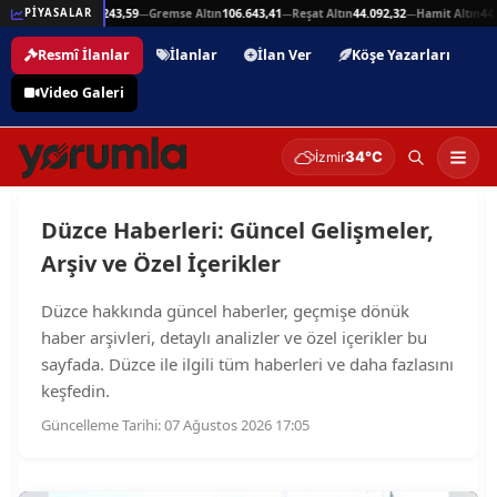
eşli Altın
215.243,59
Gremse Altın
106.643,41
Reşat Altın
44.092,32
Hamit Altın
44.092,3
PİYASALAR
—
—
—
Resmî İlanlar
İlanlar
İlan Ver
Köşe Yazarları
Video Galeri
34°C
İzmir
Düzce Haberleri: Güncel Gelişmeler,
Arşiv ve Özel İçerikler
Düzce hakkında güncel haberler, geçmişe dönük
haber arşivleri, detaylı analizler ve özel içerikler bu
sayfada. Düzce ile ilgili tüm haberleri ve daha fazlasını
keşfedin.
Güncelleme Tarihi: 07 Ağustos 2026 17:05