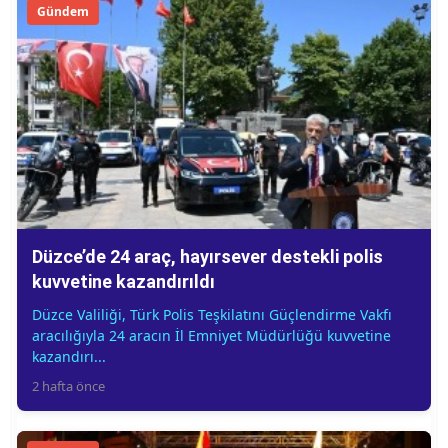
Gündem
Düzce’de 24 araç, hayırsever destekli polis
kuvvetine kazandırıldı
Düzce Valiliği, Türk Polis Teşkilatını Güçlendirme Vakfı
aracılığıyla 24 aracın İl Emniyet Müdürlüğü kuvvetine
kazandırı...
2 hafta önce