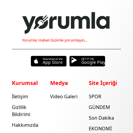
Yorumla: Haberi bizimle yorumlayın...
Download on the
GET IT ON
App Store
Google Play
Kurumsal
Medya
Site İçeriği
İletişim
Video Galeri
SPOR
Gizlilik
GÜNDEM
Bildirimi
Son Dakika
Hakkımızda
EKONOMİ