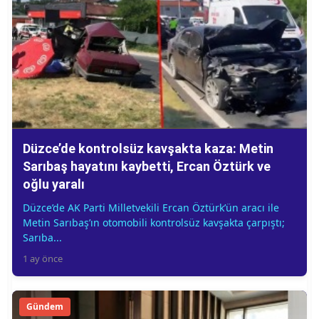
Düzce’de kontrolsüz kavşakta kaza: Metin
Sarıbaş hayatını kaybetti, Ercan Öztürk ve
oğlu yaralı
Düzce’de AK Parti Milletvekili Ercan Öztürk’ün aracı ile
Metin Sarıbaş’ın otomobili kontrolsüz kavşakta çarpıştı;
Sarıba...
1 ay önce
Gündem