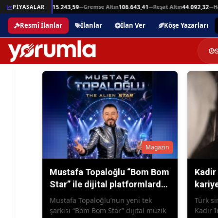
Beşli Altın
Gremse Altın
Reşat Altın
Ham
25,94
PİYASALAR
215.243,59
106.643,41
44.092,32
—
—
—
—
Resmî İlanlar
İlanlar
İlan Ver
Köşe Yazarları
Magazin
Mustafa Topaloğlu “Bom Bom
Kadir 
Star” ile dijital platformlarda
kariy
yayımlandı
Hazir
Mustafa Topaloğlu’nun yeni tek
Türk s
şarkısı “Bom Bom Star” dijital müzik
Kadir İ