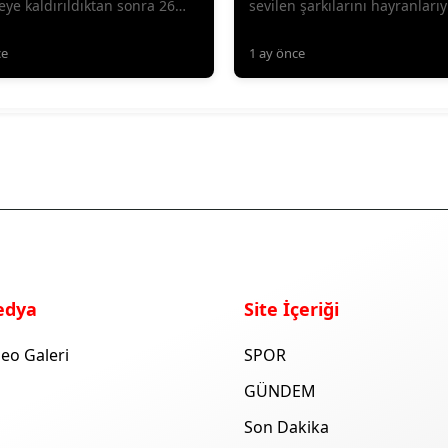
ye kaldırıldıktan sonra 26
sevilen şarkılarını hayranlarıy
'da vefat etti.
birlikte seslendirdi.
ce
1 ay önce
edya
Site İçeriği
eo Galeri
SPOR
GÜNDEM
Son Dakika