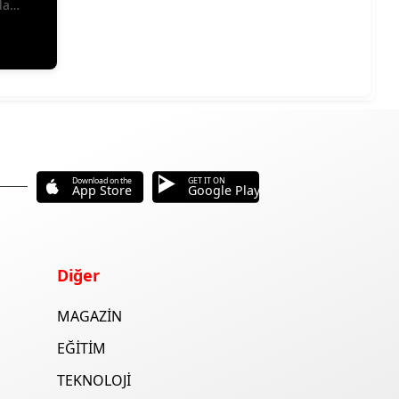
la
Download on the
GET IT ON
App Store
Google Play
Diğer
MAGAZİN
EĞİTİM
TEKNOLOJİ