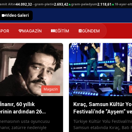
it Altın
gram-platin
gram-paladyum
18-ayar-alti
44.092,32
2.693,42
2.118,61
—
▲
▲
Video Galeri
SPOR
MAGAZİN
EĞİTİM
GÜNDEM
Magazin
İnanır, 60 yıllık
Kıraç, Samsun Kültür Yo
erinin ardından 26
Festivali’nde “Ayşem” v
an'da hayatını kaybetti
“Yıllar Sonra” şarkılarını
inemasının usta oyuncusu
Türkiye Kültür Yolu Festivali’n
seslendirdi
nanır, zatürre nedeniyle
Samsun etabında Kıraç, Batı P