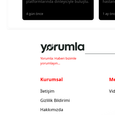
platformlarında dinleyiciyle buluştu.
hastane
Haziran
4 gün önce
1 ay ön
Yorumla: Haberi bizimle
yorumlayın...
Kurumsal
M
İletişim
Vid
Gizlilik Bildirimi
Hakkımızda