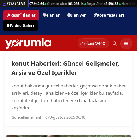
32,01
Beşli Altın
207.940,66
Gremse Altın
103.025,14
Reşat Altın
42.596,33
Hamit Altı
PİYASALAR
▲
▲
▲
▲
Resmî İlanlar
İlanlar
İlan Ver
Köşe Yazarları
Video Galeri
34°C
İzmir
konut Haberleri: Güncel Gelişmeler,
Arşiv ve Özel İçerikler
konut hakkında güncel haberler, geçmişe dönük haber
arşivleri, detaylı analizler ve özel içerikler bu sayfada.
konut ile ilgili tüm haberleri ve daha fazlasını
keşfedin.
Güncelleme Tarihi: 07 Ağustos 2026 06:10