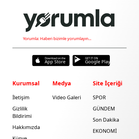
Yorumla: Haberi bizimle yorumlayın...
Download on the
GET IT ON
App Store
Google Play
Kurumsal
Medya
Site İçeriği
İletişim
Video Galeri
SPOR
Gizlilik
GÜNDEM
Bildirimi
Son Dakika
Hakkımızda
EKONOMİ
Künye