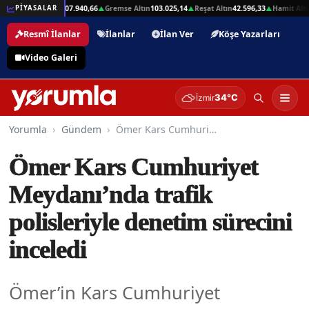
2,01
Beşli Altın
207.940,66
Gremse Altın
103.025,14
Reşat Altın
42.596,33
Hamit Altın
PİYASALAR
▲
▲
▲
▲
Resmî İlanlar
İlanlar
İlan Ver
Köşe Yazarları
Video Galeri
34°C
İzmir
Yorumla
Gündem
Ömer Kars Cumhuriyet Meydanı’nda trafik polisleriyle denetim sürecini inceledi
Ömer Kars Cumhuriyet
Meydanı’nda trafik
polisleriyle denetim sürecini
inceledi
Ömer’in Kars Cumhuriyet