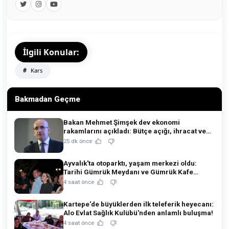
İlgili Konular:
Kars
Bakmadan Geçme
Bakan Mehmet Şimşek dev ekonomi
rakamlarını açıkladı: Bütçe açığı, ihracat ve
rezervlerde kritik tablo!
25 dk önce
Ayvalık'ta otoparktı, yaşam merkezi oldu:
Tarihi Gümrük Meydanı ve Gümrük Kafe
açıldı!
4 saat önce
Kartepe'de büyüklerden ilk teleferik heyecanı:
Alo Evlat Sağlık Kulübü'nden anlamlı buluşma!
4 saat önce