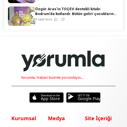
Özgür Aras'ın TOÇEV destekli kitabı
Bodrum'da kutlandı: Bütün geliri çocukların
eğitimine!
4 saat önce
Yorumla: Haberi bizimle yorumlayın...
Download on the
GET IT ON
App Store
Google Play
Kurumsal
Medya
Site İçeriği