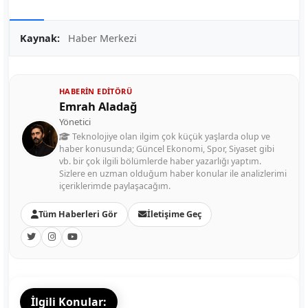
Kaynak:
Haber Merkezi
HABERIN EDITÖRÜ
Emrah Aladağ
Yönetici
Teknolojiye olan ilgim çok küçük yaşlarda olup ve
haber konusunda; Güncel Ekonomi, Spor, Siyaset gibi
vb. bir çok ilgili bölümlerde haber yazarlığı yaptım.
Sizlere en uzman olduğum haber konular ile analizlerimi
içeriklerimde paylaşacağım.
Tüm Haberleri Gör
İletişime Geç
İlgili Konular: