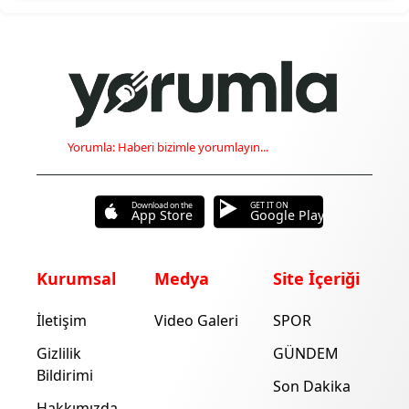
Yorumla: Haberi bizimle yorumlayın...
Download on the
GET IT ON
App Store
Google Play
Kurumsal
Medya
Site İçeriği
İletişim
Video Galeri
SPOR
Gizlilik
GÜNDEM
Bildirimi
Son Dakika
Hakkımızda