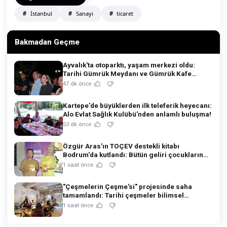
İstanbul
Sanayi
ticaret
Bakmadan Geçme
Ayvalık'ta otoparktı, yaşam merkezi oldu:
Tarihi Gümrük Meydanı ve Gümrük Kafe
açıldı!
47 dk önce
Kartepe'de büyüklerden ilk teleferik heyecanı:
Alo Evlat Sağlık Kulübü'nden anlamlı buluşma!
53 dk önce
Özgür Aras'ın TOÇEV destekli kitabı
Bodrum'da kutlandı: Bütün geliri çocukların
eğitimine!
1 saat önce
"Çeşmelerin Çeşme'si" projesinde saha
tamamlandı: Tarihi çeşmeler bilimsel
restorasyonla ihya edilecek!
1 saat önce