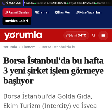
,01
Beşli Altın
207.940,66
Gremse Altın
103.025,14
Reşat Altın
42.596,33
Hamit Altın
42
PİYASALAR
▲
▲
▲
▲
Resmî İlanlar
İlanlar
İlan Ver
Köşe Yazarları
Video Galeri
34°C
İzmir
Yorumla
Ekonomi
Borsa İstanbul'da bu hafta 3 yeni şirket işlem görmeye başlıyor
Borsa İstanbul'da bu hafta
3 yeni şirket işlem görmeye
başlıyor
Borsa İstanbul'da Golda Gıda,
Ekim Turizm (Intercity) ve İsvea