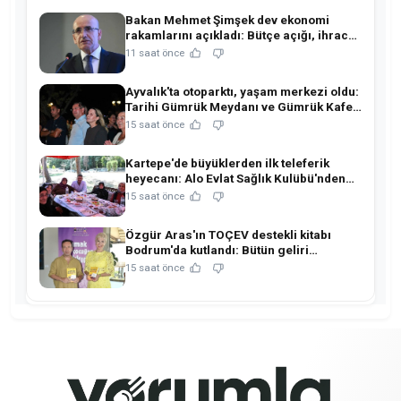
Bakan Mehmet Şimşek dev ekonomi
rakamlarını açıkladı: Bütçe açığı, ihracat
ve rezervlerde kritik tablo!
11 saat önce
Ayvalık'ta otoparktı, yaşam merkezi oldu:
Tarihi Gümrük Meydanı ve Gümrük Kafe
açıldı!
15 saat önce
Kartepe'de büyüklerden ilk teleferik
heyecanı: Alo Evlat Sağlık Kulübü'nden
anlamlı buluşma!
15 saat önce
Özgür Aras'ın TOÇEV destekli kitabı
Bodrum'da kutlandı: Bütün geliri
çocukların eğitimine!
15 saat önce