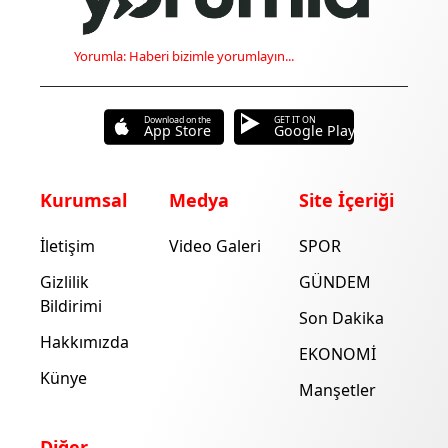
Yorumla: Haberi bizimle yorumlayın...
Download on the
GET IT ON
App Store
Google Play
Kurumsal
Medya
Site İçeriği
İletişim
Video Galeri
SPOR
Gizlilik
GÜNDEM
Bildirimi
Son Dakika
Hakkımızda
EKONOMİ
Künye
Manşetler
Diğer