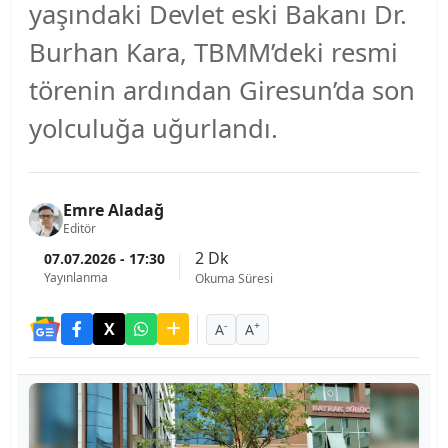
yaşındaki Devlet eski Bakanı Dr.
Burhan Kara, TBMM’deki resmi
törenin ardından Giresun’da son
yolculuğa uğurlandı.
Emre Aladağ
Editör
2 Dk
07.07.2026 - 17:30
Yayınlanma
Okuma Süresi
-
+
A
A