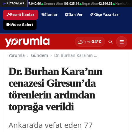
,01
Beşli Altın
207.940,66
Gremse Altın
103.025,14
Reşat Altın
42.596,33
Hamit Altın
4
PİYASALAR
▲
▲
▲
▲
Resmî İlanlar
İlanlar
İlan Ver
Köşe Yazarları
Video Galeri
34°C
İzmir
Yorumla
Gündem
Dr. Burhan Kara’nın cenazesi Giresun’da törenlerin ardından toprağa verildi
Dr. Burhan Kara’nın
cenazesi Giresun’da
törenlerin ardından
toprağa verildi
Ankara’da vefat eden 77