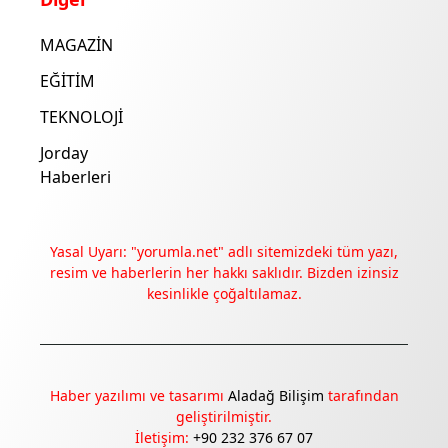
MAGAZİN
EĞİTİM
TEKNOLOJİ
Jorday
Haberleri
Yasal Uyarı: "yorumla.net" adlı sitemizdeki tüm yazı,
resim ve haberlerin her hakkı saklıdır. Bizden izinsiz
kesinlikle çoğaltılamaz.
Deneyimini iyileştirmek ve içeriğimizi geliştirmek için çerezler
kullanıyoruz. Zorunlu çerezler her zaman çalışır; diğerleri
yalnızca onayınla.
Haber yazılımı ve tasarımı
Aladağ Bilişim
tarafından
geliştirilmiştir.
Tümünü reddet
Tercihleri yönet
İletişim:
+90 232 376 67 07