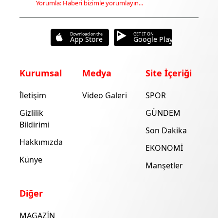
Yorumla: Haberi bizimle yorumlayın...
Download on the
GET IT ON
App Store
Google Play
Kurumsal
Medya
Site İçeriği
İletişim
Video Galeri
SPOR
Gizlilik
GÜNDEM
Bildirimi
Son Dakika
Hakkımızda
EKONOMİ
Künye
Manşetler
Diğer
MAGAZİN