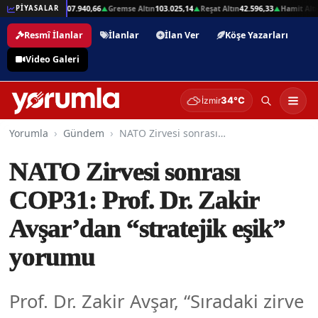
2,01
Beşli Altın
207.940,66
Gremse Altın
103.025,14
Reşat Altın
42.596,33
Hamit Altın
PİYASALAR
▲
▲
▲
▲
Resmî İlanlar
İlanlar
İlan Ver
Köşe Yazarları
Video Galeri
34°C
İzmir
Yorumla
Gündem
NATO Zirvesi sonrası COP31: Prof. Dr. Zakir Avşar’dan “stratejik eşik” yorumu
NATO Zirvesi sonrası
COP31: Prof. Dr. Zakir
Avşar’dan “stratejik eşik”
yorumu
Prof. Dr. Zakir Avşar, “Sıradaki zirve