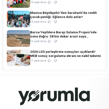
13 saat önce
Manisa Büyükşehir'den Saruhanlı'da renkli
çocuk şenliği: Eğlence dolu anlar!
13 saat önce
Bursa Yeşildere Barajı Sulama Projesi'nde
sona doğru: 38 bin dekar arazi suya
kavuşuyor!
16 saat önce
2026 LGS yerleştirme sonuçları açıklandı!
MEB sonuç sorgulama ekranı ve nakil takvimi
17 saat önce