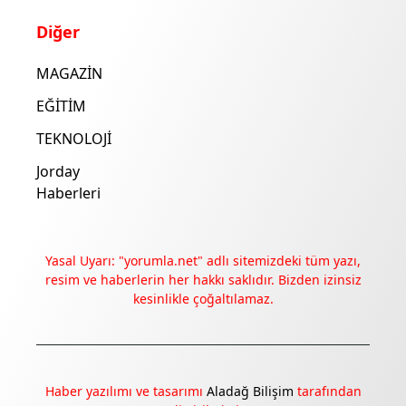
Diğer
MAGAZİN
EĞİTİM
TEKNOLOJİ
Jorday
Haberleri
Yasal Uyarı: "yorumla.net" adlı sitemizdeki tüm yazı,
resim ve haberlerin her hakkı saklıdır. Bizden izinsiz
kesinlikle çoğaltılamaz.
Deneyimini iyileştirmek ve içeriğimizi geliştirmek için çerezler
kullanıyoruz. Zorunlu çerezler her zaman çalışır; diğerleri
yalnızca onayınla.
Haber yazılımı ve tasarımı
Aladağ Bilişim
tarafından