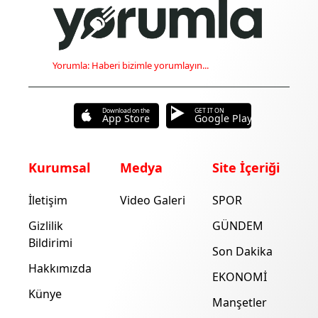
Yorumla: Haberi bizimle yorumlayın...
Download on the
GET IT ON
App Store
Google Play
Kurumsal
Medya
Site İçeriği
İletişim
Video Galeri
SPOR
Gizlilik
GÜNDEM
Bildirimi
Son Dakika
Hakkımızda
EKONOMİ
Künye
Manşetler