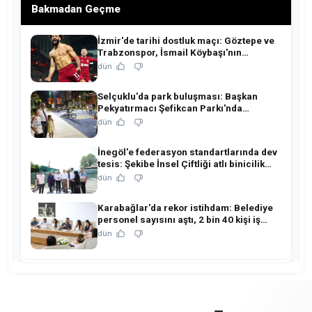
Bakmadan Geçme
İzmir'de tarihi dostluk maçı: Göztepe ve
Trabzonspor, İsmail Köybaşı'nın
jübilesinde buluşuyor!
dün
Selçuklu'da park buluşması: Başkan
Pekyatırmacı Şefikcan Parkı'nda
hemşehrileriyle buluştu!
dün
İnegöl'e federasyon standartlarında dev
tesis: Şekibe İnsel Çiftliği atlı binicilik
merkezine dönüşüyor!
dün
Karabağlar'da rekor istihdam: Belediye
personel sayısını aştı, 2 bin 40 kişi iş
sahibi oldu!
dün