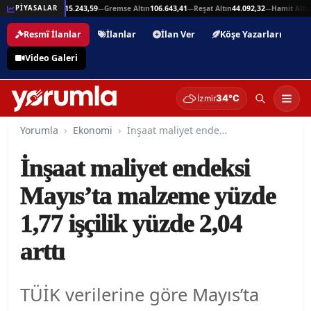
5,94
Beşli Altın
215.243,59
Gremse Altın
106.643,41
Reşat Altın
44.092,32
Hamit Altın
4
PİYASALAR
—
—
—
—
Resmî İlanlar
İlanlar
İlan Ver
Köşe Yazarları
Video Galeri
34°C
İzmir
Yorumla
Ekonomi
İnşaat maliyet endeksi Mayıs’ta malzeme yüzde 1,77 işçilik yüzde 2,04 arttı
İnşaat maliyet endeksi
Mayıs’ta malzeme yüzde
1,77 işçilik yüzde 2,04
arttı
TÜİK verilerine göre Mayıs’ta