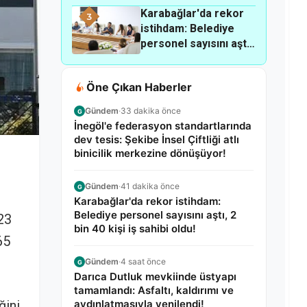
Karabağlar'da rekor
merkezine
3
istihdam: Belediye
dönüşüyor!
personel sayısını aştı,
2 bin 40 kişi iş sahibi
oldu!
Öne Çıkan Haberler
Gündem
·
33 dakika önce
G
İnegöl'e federasyon standartlarında
dev tesis: Şekibe İnsel Çiftliği atlı
binicilik merkezine dönüşüyor!
Gündem
·
41 dakika önce
G
Karabağlar'da rekor istihdam:
Belediye personel sayısını aştı, 2
23
bin 40 kişi iş sahibi oldu!
65
Gündem
·
4 saat önce
G
Darıca Dutluk mevkiinde üstyapı
tamamlandı: Asfaltı, kaldırımı ve
aydınlatmasıyla yenilendi!
ini,