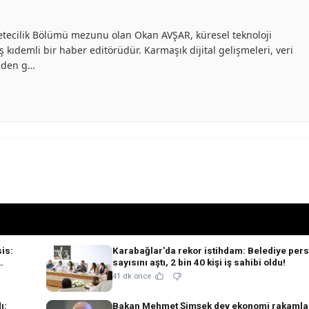
azetecilik Bölümü mezunu olan Okan AVŞAR, küresel teknoloji
 kıdemli bir haber editörüdür. Karmaşık dijital gelişmeleri, veri
inden g…
is:
Karabağlar'da rekor istihdam: Belediye per
sayısını aştı, 2 bin 40 kişi iş sahibi oldu!
41 dk önce
ı:
Bakan Mehmet Şimşek dev ekonomi rakamlar