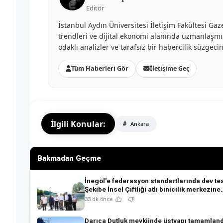
Editör
İstanbul Aydın Üniversitesi İletişim Fakültesi G
trendleri ve dijital ekonomi alanında uzmanlaşmış
odaklı analizler ve tarafsız bir habercilik süzgec
Tüm Haberleri Gör
İletişime Geç
İlgili Konular:
Ankara
Bakmadan Geçme
İnegöl'e federasyon standartlarında dev tes
Şekibe İnsel Çiftliği atlı binicilik merkezine
dönüşüyor!
33 dk önce
Darıca Dutluk mevkiinde üstyapı tamamland