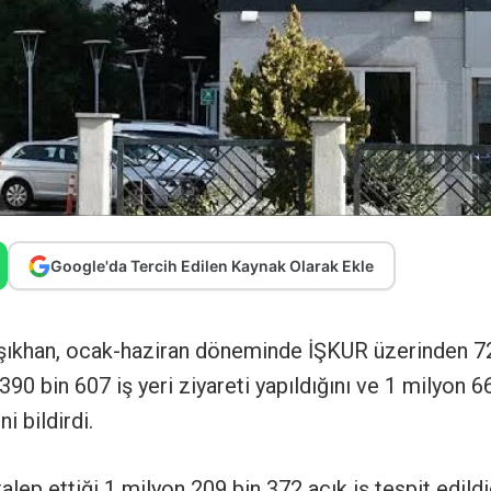
Google'da Tercih Edilen Kaynak Olarak Ekle
Işıkhan, ocak-haziran döneminde İŞKUR üzerinden 7
k 390 bin 607 iş yeri ziyareti yapıldığını ve 1 milyon 6
i bildirdi.
alep ettiği 1 milyon 209 bin 372 açık iş tespit edildiğ