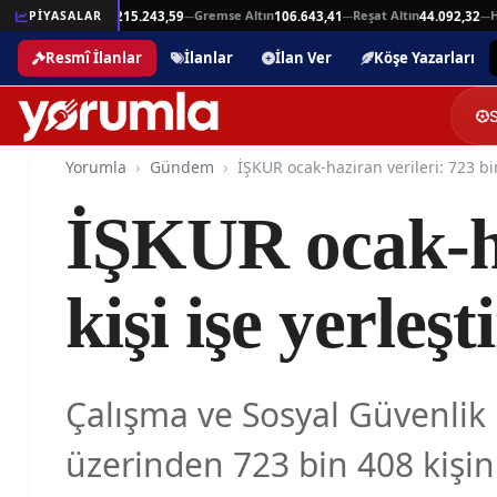
Beşli Altın
Gremse Altın
Reşat Altın
Hami
,94
PİYASALAR
215.243,59
106.643,41
44.092,32
—
—
—
—
Resmî İlanlar
İlanlar
İlan Ver
Köşe Yazarları
Yorumla
Gündem
İŞKUR ocak-ha
kişi işe yerleşti
Çalışma ve Sosyal Güvenlik
üzerinden 723 bin 408 kişinin