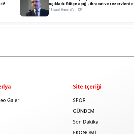
di!
açıkladı: Bütçe açığı, ihracat ve rezervlerde 
tablo!
18 saat önce
edya
Site İçeriği
eo Galeri
SPOR
GÜNDEM
Son Dakika
EKONOMİ