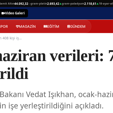
t Altın
gram-platin
gram-paladyum
18-ayar-altin
44.092,32
2.693,42
2.118,61
4
—
▲
▲
Video Galeri
SPOR
MAGAZİN
EĞİTİM
GÜNDEM
İŞKUR ocak-haziran verileri: 723 bin 408 kişi işe yerleştirildi
ziran verileri: 
rildi
 Bakanı Vedat Işıkhan, ocak-ha
 işe yerleştirildiğini açıkladı.