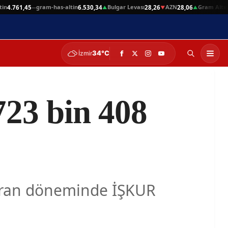
gram-has-altin
Bulgar Levası
AZN
Gram Altın
.761,45
6.530,34
28,26
28,06
6.5
—
▲
▼
▲
34°C
İzmir
723 bin 408
ziran döneminde İŞKUR