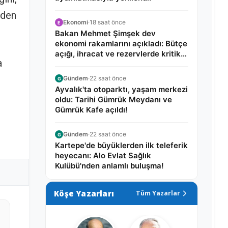
nden
Ekonomi
·
18 saat önce
E
Bakan Mehmet Şimşek dev
ekonomi rakamlarını açıkladı: Bütçe
açığı, ihracat ve rezervlerde kritik
a
tablo!
Gündem
·
22 saat önce
G
Ayvalık'ta otoparktı, yaşam merkezi
oldu: Tarihi Gümrük Meydanı ve
Gümrük Kafe açıldı!
Gündem
·
22 saat önce
G
Kartepe'de büyüklerden ilk teleferik
heyecanı: Alo Evlat Sağlık
Kulübü'nden anlamlı buluşma!
Köşe Yazarları
Tüm Yazarlar