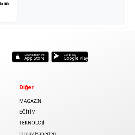
kritik
Download on the
GET IT ON
App Store
Google Play
Diğer
MAGAZİN
EĞİTİM
TEKNOLOJİ
Jorday Haberleri