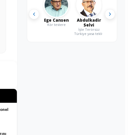
Ege Cansen
Abdulkadir
Kör testere
Selvi
İşte Terörsüz
Türkiye yasa teklifi
sonel
ını