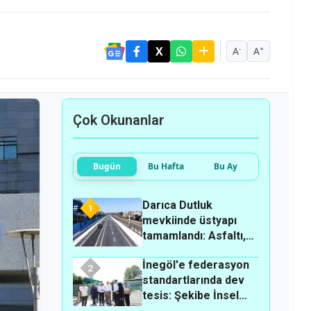
-
+
A
A
Çok Okunanlar
Bugün
Bu Hafta
Bu Ay
Darıca Dutluk
1
mevkiinde üstyapı
tamamlandı: Asfaltı,
kaldırımı ve
İnegöl'e federasyon
aydınlatmasıyla
2
standartlarında dev
yenilendi!
tesis: Şekibe İnsel
Çiftliği atlı binicilik