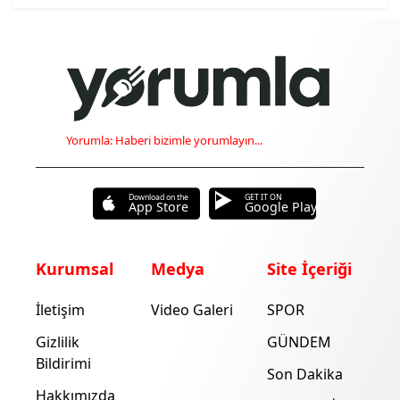
Yorumla: Haberi bizimle yorumlayın...
Download on the
GET IT ON
App Store
Google Play
Kurumsal
Medya
Site İçeriği
İletişim
Video Galeri
SPOR
Gizlilik
GÜNDEM
Bildirimi
Son Dakika
Hakkımızda