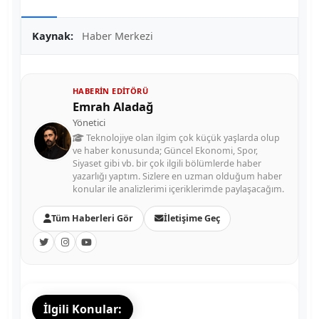
Kaynak:
Haber Merkezi
HABERIN EDITÖRÜ
Emrah Aladağ
Yönetici
Teknolojiye olan ilgim çok küçük yaşlarda olup
ve haber konusunda; Güncel Ekonomi, Spor,
Siyaset gibi vb. bir çok ilgili bölümlerde haber
yazarlığı yaptım. Sizlere en uzman olduğum haber
konular ile analizlerimi içeriklerimde paylaşacağım.
Tüm Haberleri Gör
İletişime Geç
İlgili Konular: