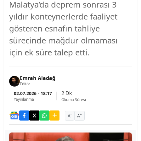
Malatya’da deprem sonrası 3
yıldır konteynerlerde faaliyet
gösteren esnafın tahliye
sürecinde mağdur olmaması
için ek süre talep etti.
Emrah Aladağ
Editör
2 Dk
02.07.2026 - 18:17
Yayınlanma
Okuma Süresi
-
+
A
A