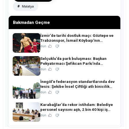
Malatya
Bakmadan Geçme
İzmir'de tarihi dostluk maçı: Göztepe ve
Trabzonspor, İsmail Köybaşı'nın
jübilesinde buluşuyor!
dün
Selçuklu'da park buluşması: Başkan
Pekyatırmacı Şefikcan Parkı'nda
hemşehrileriyle buluştu!
dün
İnegöl'e federasyon standartlarında dev
tesis: Şekibe İnsel Çiftliği atlı binicilik
merkezine dönüşüyor!
dün
Karabağlar'da rekor istihdam: Belediye
personel sayısını aştı, 2 bin 40 kişi iş
sahibi oldu!
dün