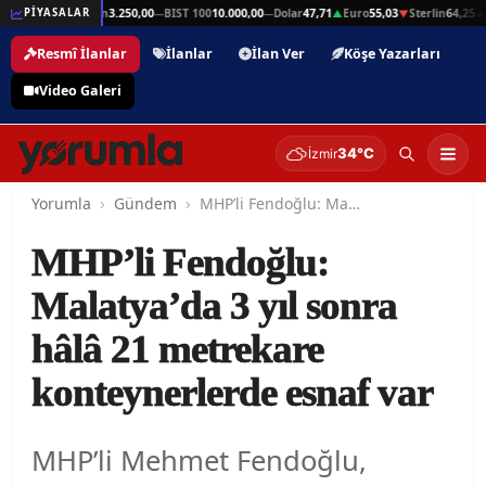
n
64,25
Gram Altın
3.250,00
BIST 100
10.000,00
Dolar
47,71
Euro
55,03
Sterlin
64,25
G
PİYASALAR
▲
—
—
▲
▼
▲
Resmî İlanlar
İlanlar
İlan Ver
Köşe Yazarları
Video Galeri
34°C
İzmir
Yorumla
Gündem
MHP’li Fendoğlu: Malatya’da 3 yıl sonra hâlâ 21 metrekare konteynerlerde esnaf var
MHP’li Fendoğlu:
Malatya’da 3 yıl sonra
hâlâ 21 metrekare
konteynerlerde esnaf var
MHP’li Mehmet Fendoğlu,