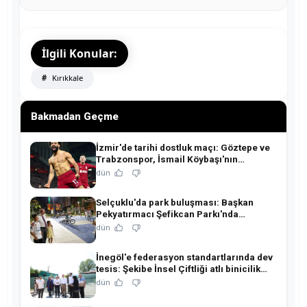
İlgili Konular:
Kırıkkale
Bakmadan Geçme
İzmir'de tarihi dostluk maçı: Göztepe ve
Trabzonspor, İsmail Köybaşı'nın
jübilesinde buluşuyor!
dün
Selçuklu'da park buluşması: Başkan
Pekyatırmacı Şefikcan Parkı'nda
hemşehrileriyle buluştu!
dün
İnegöl'e federasyon standartlarında dev
tesis: Şekibe İnsel Çiftliği atlı binicilik
merkezine dönüşüyor!
dün