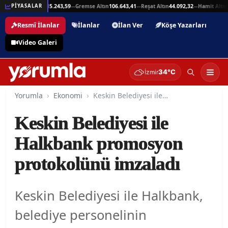
5,94
Beşli Altın
215.243,59
Gremse Altın
106.643,41
Reşat Altın
44.092,32
Hamit Altın
4
PİYASALAR
—
—
—
—
Resmî İlanlar
İlanlar
İlan Ver
Köşe Yazarları
Video Galeri
34°C
İzmir
Yorumla
Ekonomi
Keskin Belediyesi ile Halkbank promosyon protokolünü imzaladı
Keskin Belediyesi ile
Halkbank promosyon
protokolünü imzaladı
Keskin Belediyesi ile Halkbank,
belediye personelinin