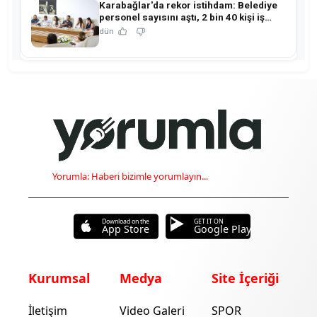
Karabağlar'da rekor istihdam: Belediye
personel sayısını aştı, 2 bin 40 kişi iş
sahibi oldu!
dün
Yorumla: Haberi bizimle yorumlayın...
Download on the
GET IT ON
App Store
Google Play
Kurumsal
Medya
Site İçeriği
İletişim
Video Galeri
SPOR