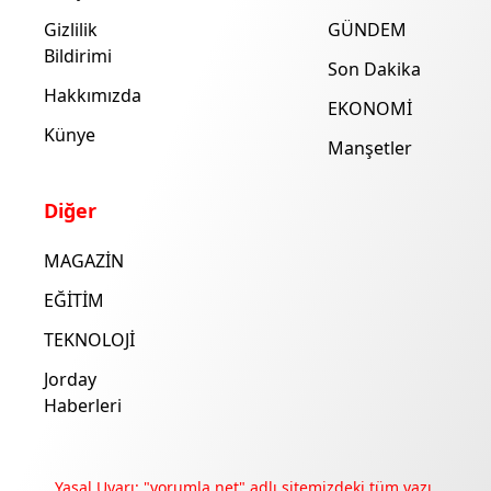
Gizlilik
GÜNDEM
Bildirimi
Son Dakika
Hakkımızda
EKONOMİ
Künye
Manşetler
Diğer
MAGAZİN
EĞİTİM
TEKNOLOJİ
Jorday
Haberleri
Yasal Uyarı: "yorumla.net" adlı sitemizdeki tüm yazı,