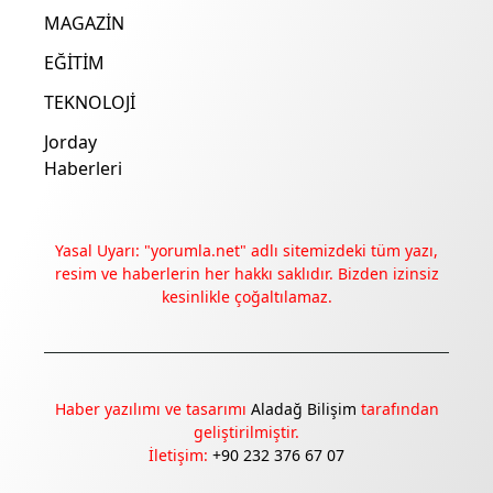
MAGAZİN
EĞİTİM
TEKNOLOJİ
Jorday
Haberleri
Yasal Uyarı: "yorumla.net" adlı sitemizdeki tüm yazı,
resim ve haberlerin her hakkı saklıdır. Bizden izinsiz
kesinlikle çoğaltılamaz.
Deneyimini iyileştirmek ve içeriğimizi geliştirmek için çerezler
kullanıyoruz. Zorunlu çerezler her zaman çalışır; diğerleri
yalnızca onayınla.
Haber yazılımı ve tasarımı
Aladağ Bilişim
tarafından
geliştirilmiştir.
Tümünü reddet
Tercihleri yönet
İletişim:
+90 232 376 67 07
Tümünü kabul et