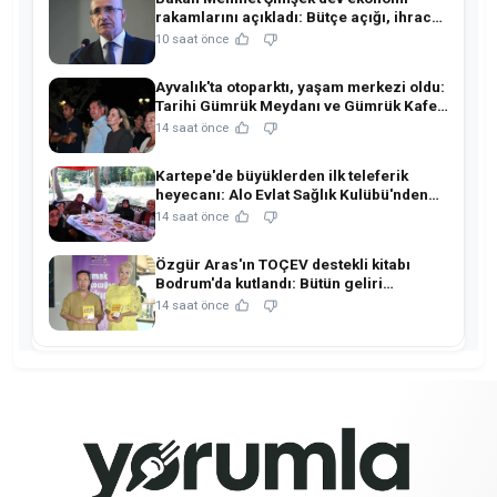
rakamlarını açıkladı: Bütçe açığı, ihracat
ve rezervlerde kritik tablo!
10 saat önce
Ayvalık'ta otoparktı, yaşam merkezi oldu:
Tarihi Gümrük Meydanı ve Gümrük Kafe
açıldı!
14 saat önce
Kartepe'de büyüklerden ilk teleferik
heyecanı: Alo Evlat Sağlık Kulübü'nden
anlamlı buluşma!
14 saat önce
Özgür Aras'ın TOÇEV destekli kitabı
Bodrum'da kutlandı: Bütün geliri
çocukların eğitimine!
14 saat önce