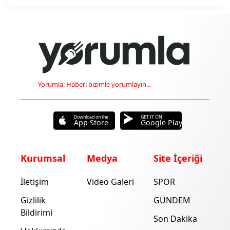
Yorumla: Haberi bizimle yorumlayın...
Download on the
GET IT ON
App Store
Google Play
Kurumsal
Medya
Site İçeriği
İletişim
Video Galeri
SPOR
Gizlilik
GÜNDEM
Bildirimi
Son Dakika