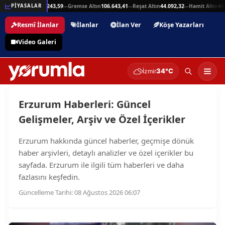
eşli Altın
215.243,59
Gremse Altın
106.643,41
Reşat Altın
44.092,32
Hamit Altın
44.092,
PİYASALAR
—
—
—
Resmî İlanlar
İlanlar
İlan Ver
Köşe Yazarları
Video Galeri
34°C
İzmir
Erzurum Haberleri: Güncel
Gelişmeler, Arşiv ve Özel İçerikler
Erzurum hakkında güncel haberler, geçmişe dönük
haber arşivleri, detaylı analizler ve özel içerikler bu
sayfada. Erzurum ile ilgili tüm haberleri ve daha
fazlasını keşfedin.
Güncelleme Tarihi: 08 Ağustos 2026 06:07