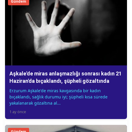
Gündem
Aşkale'de miras anlaşmazlığı sonrası kadın 21
Haziran'da bıçaklandı, şüpheli gözaltında
Erzurum Aşkale'de miras kavgasında bir kadın
bıçaklandı, sağlık durumu iyi; şüpheli kısa sürede
yakalanarak gözaltına al...
1 ay önce
Gündem