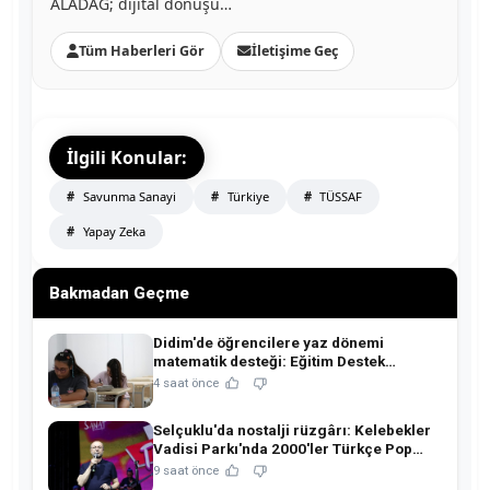
ALADAĞ; dijital dönüşü…
Tüm Haberleri Gör
İletişime Geç
İlgili Konular:
Savunma Sanayi
Türkiye
TÜSSAF
Yapay Zeka
Bakmadan Geçme
Didim'de öğrencilere yaz dönemi
matematik desteği: Eğitim Destek
Atölyesi ile yeni döneme güçlü hazırlık!
4 saat önce
Selçuklu'da nostalji rüzgârı: Kelebekler
Vadisi Parkı'nda 2000'ler Türkçe Pop
coşkusu!
9 saat önce