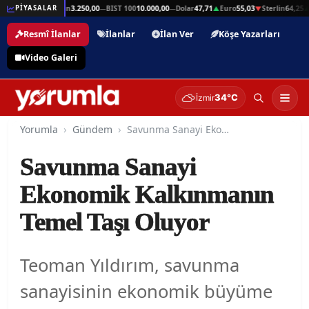
n
64,25
Gram Altın
3.250,00
BIST 100
10.000,00
Dolar
47,71
Euro
55,03
Sterlin
64,25
G
PİYASALAR
▲
—
—
▲
▼
▲
Resmî İlanlar
İlanlar
İlan Ver
Köşe Yazarları
Video Galeri
34°C
İzmir
Yorumla
Gündem
Savunma Sanayi Ekonomik Kalkınmanın Temel Taşı Oluyor
Savunma Sanayi
Ekonomik Kalkınmanın
Temel Taşı Oluyor
Teoman Yıldırım, savunma
sanayisinin ekonomik büyüme