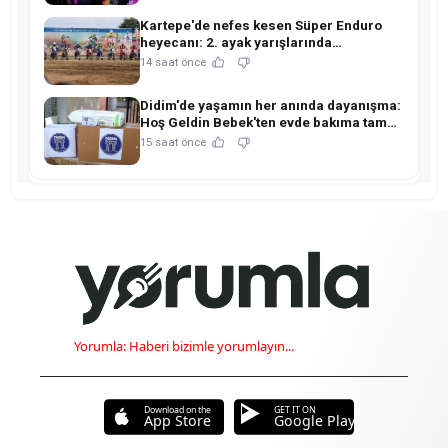
Kartepe'de nefes kesen Süper Enduro
heyecanı: 2. ayak yarışlarında
şampiyonlar belli oldu!
14 saat önce
Didim'de yaşamın her anında dayanışma:
Hoş Geldin Bebek'ten evde bakıma tam
destek!
15 saat önce
Yorumla: Haberi bizimle yorumlayın...
Download on the
GET IT ON
App Store
Google Play