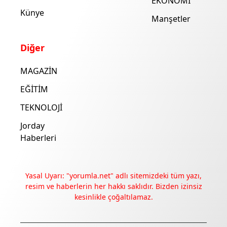
EKONOMİ
Künye
Manşetler
Diğer
MAGAZİN
EĞİTİM
TEKNOLOJİ
Jorday
Haberleri
Yasal Uyarı: "yorumla.net" adlı sitemizdeki tüm yazı,
resim ve haberlerin her hakkı saklıdır. Bizden izinsiz
kesinlikle çoğaltılamaz.
Deneyimini iyileştirmek ve içeriğimizi geliştirmek için çerezler