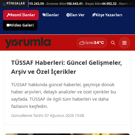
25,94
Beşli Altın
215.243,59
Gremse Altın
106.643,41
Reşat Altın
44.092,32
Hamit Altı
PİYASALAR
—
—
—
—
Resmî İlanlar
İlanlar
İlan Ver
Köşe Yazarları
Video Galeri
34°C
İzmir
TÜSSAF Haberleri: Güncel Gelişmeler,
Arşiv ve Özel İçerikler
TÜSSAF hakkında güncel haberler, geçmişe dönük
haber arşivleri, detaylı analizler ve özel içerikler bu
sayfada. TÜSSAF ile ilgili tüm haberleri ve daha
fazlasını keşfedin.
Güncelleme Tarihi: 07 Ağustos 2026 15:08