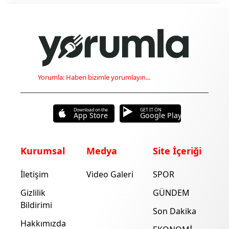
Yorumla: Haberi bizimle yorumlayın...
Download on the
GET IT ON
App Store
Google Play
Kurumsal
Medya
Site İçeriği
İletişim
Video Galeri
SPOR
Gizlilik
GÜNDEM
Bildirimi
Son Dakika
Hakkımızda