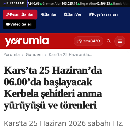
,01
Beşli Altın
207.940,66
Gremse Altın
103.025,14
Reşat Altın
42.596,33
Hamit Altın
4
PİYASALAR
▲
▲
▲
▲
Resmî İlanlar
İlanlar
İlan Ver
Köşe Yazarları
Video Galeri
34°C
İzmir
Yorumla
Gündem
Kars’ta 25 Haziran’da 06.00’da başlayacak Kerbela şehitleri anma yürüyüşü ve törenleri
Kars’ta 25 Haziran’da
06.00’da başlayacak
Kerbela şehitleri anma
yürüyüşü ve törenleri
Kars’ta 25 Haziran 2026 sabahı Hz.