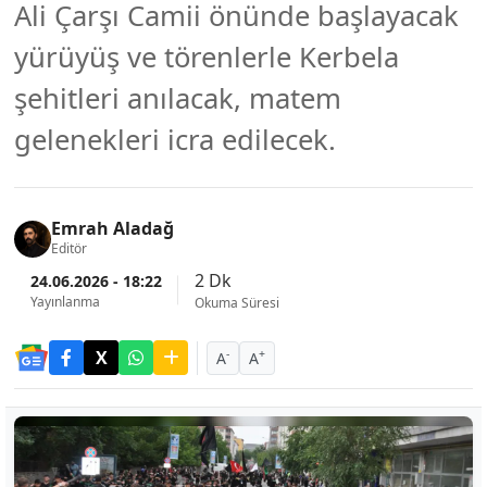
Ali Çarşı Camii önünde başlayacak
yürüyüş ve törenlerle Kerbela
şehitleri anılacak, matem
gelenekleri icra edilecek.
Emrah Aladağ
Editör
2 Dk
24.06.2026 - 18:22
Yayınlanma
Okuma Süresi
-
+
A
A