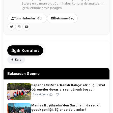
Sizlere en uzman olduğum haber konular ile analizlerimi
içeriklerimde paylaşacağım.
Tüm Haberleri Gör
İletişime Geç
İlgili Konular:
Kars
Bakmadan Geçme
Sapanca SGM'de 'Renkli Bahçe' etkinliği: Özel
öğrenciler duvarları rengârenk boyadı
16 saat önce
Manisa Büyükşehir'den Saruhanlı'da renkli
çocuk şenliği: Eğlence dolu anlar!