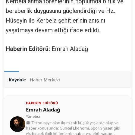
Kerbela anma törenlerinin, toplumda birlik ve
beraberlik duygusunu güçlendirdiği ve Hz.
Hüseyin ile Kerbela şehitlerinin anısını
yaşatmaya devam ettiği ifade edildi.
Haberin Editörü:
Emrah Aladağ
Kaynak:
Haber Merkezi
HABERIN EDITÖRÜ
Emrah Aladağ
Yönetici
Teknolojiye olan ilgim çok küçük yaşlarda olup ve
haber konusunda; Güncel Ekonomi, Spor, Siyaset gibi
vb. bir çok ilgili bölümlerde haber yazarlığı yaptım.