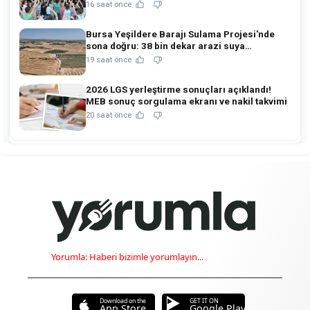
16 saat önce
Bursa Yeşildere Barajı Sulama Projesi'nde
sona doğru: 38 bin dekar arazi suya
kavuşuyor!
19 saat önce
2026 LGS yerleştirme sonuçları açıklandı!
MEB sonuç sorgulama ekranı ve nakil takvimi
20 saat önce
Yorumla: Haberi bizimle yorumlayın...
Download on the
GET IT ON
App Store
Google Play