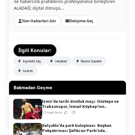
ile habercilik pratiklerini profesyonelce birleştiren
ALADAĞ; dijital dönüşü…
Tüm Haberleri Gör
İletişime Geç
İlgili Konular:
kıymetli taş
rekabet
Resmi Gazete
ticaret
Bakmadan Geçme
İzmir'de tarihi dostluk maçı: Göztepe ve
Trabzonspor, İsmail Köybaşı'nın
jübilesinde buluşuyor!
13 saat önce
Selçuklu'da park buluşması: Başkan
Pekyatırmacı Şefikcan Parkı'nda