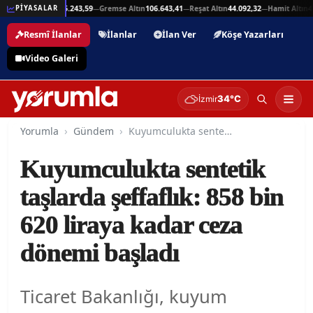
94
Beşli Altın
215.243,59
Gremse Altın
106.643,41
Reşat Altın
44.092,32
Hamit Altın
44.
PİYASALAR
—
—
—
—
Resmî İlanlar
İlanlar
İlan Ver
Köşe Yazarları
Video Galeri
34°C
İzmir
Yorumla
Gündem
Kuyumculukta sentetik taşlarda şeffaflık: 858 bin 620 liraya kadar ceza dönemi başladı
Kuyumculukta sentetik
taşlarda şeffaflık: 858 bin
620 liraya kadar ceza
dönemi başladı
Ticaret Bakanlığı, kuyum