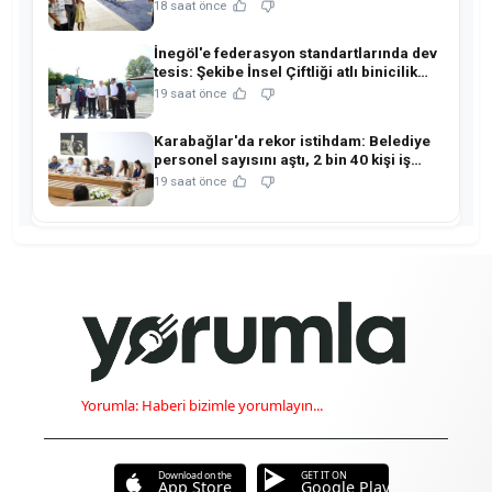
hemşehrileriyle buluştu!
18 saat önce
İnegöl'e federasyon standartlarında dev
tesis: Şekibe İnsel Çiftliği atlı binicilik
merkezine dönüşüyor!
19 saat önce
Karabağlar'da rekor istihdam: Belediye
personel sayısını aştı, 2 bin 40 kişi iş
sahibi oldu!
19 saat önce
Yorumla: Haberi bizimle yorumlayın...
Download on the
GET IT ON
App Store
Google Play