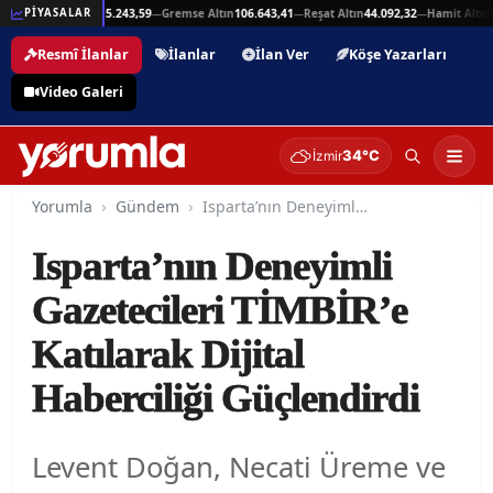
,94
Beşli Altın
215.243,59
Gremse Altın
106.643,41
Reşat Altın
44.092,32
Hamit Altın
4
PİYASALAR
—
—
—
—
Resmî İlanlar
İlanlar
İlan Ver
Köşe Yazarları
Video Galeri
34°C
İzmir
Yorumla
Gündem
Isparta’nın Deneyimli Gazetecileri TİMBİR’e Katılarak Dijital Haberciliği Güçlendirdi
Isparta’nın Deneyimli
Gazetecileri TİMBİR’e
Katılarak Dijital
Haberciliği Güçlendirdi
Levent Doğan, Necati Üreme ve