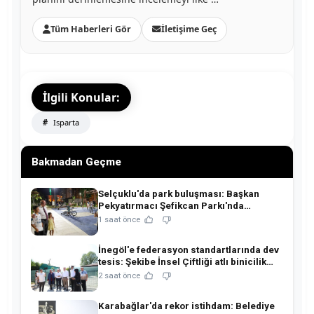
Tüm Haberleri Gör
İletişime Geç
İlgili Konular:
Isparta
Bakmadan Geçme
Selçuklu'da park buluşması: Başkan
Pekyatırmacı Şefikcan Parkı'nda
hemşehrileriyle buluştu!
1 saat önce
İnegöl'e federasyon standartlarında dev
tesis: Şekibe İnsel Çiftliği atlı binicilik
merkezine dönüşüyor!
2 saat önce
Karabağlar'da rekor istihdam: Belediye