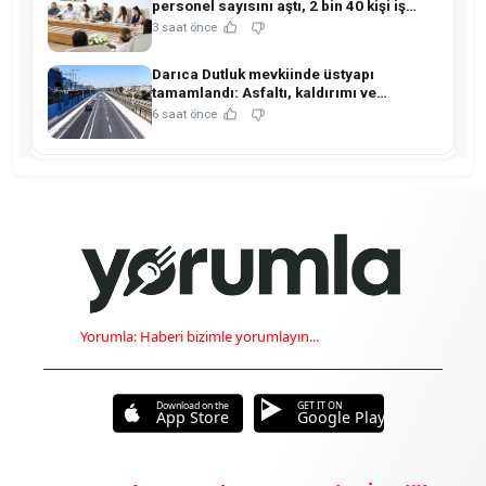
personel sayısını aştı, 2 bin 40 kişi iş
sahibi oldu!
3 saat önce
Darıca Dutluk mevkiinde üstyapı
tamamlandı: Asfaltı, kaldırımı ve
aydınlatmasıyla yenilendi!
6 saat önce
Yorumla: Haberi bizimle yorumlayın...
Download on the
GET IT ON
App Store
Google Play