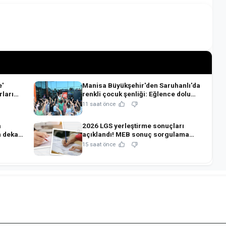
e'
Manisa Büyükşehir'den Saruhanlı'da
rları
renkli çocuk şenliği: Eğlence dolu
anlar!
11 saat önce
a
2026 LGS yerleştirme sonuçları
n dekar
açıklandı! MEB sonuç sorgulama
ekranı ve nakil takvimi
15 saat önce