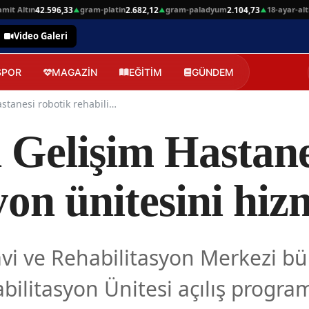
 Altın
gram-platin
gram-paladyum
18-ayar-altin
42.596,33
2.682,12
2.104,73
4
▲
▲
▲
Video Galeri
SPOR
MAGAZİN
EĞİTİM
GÜNDEM
İskenderun Gelişim Hastanesi robotik rehabilitasyon ünitesini hizmete aldı
 Gelişim Hastane
yon ünitesini hiz
avi ve Rehabilitasyon Merkezi b
ilitasyon Ünitesi açılış program