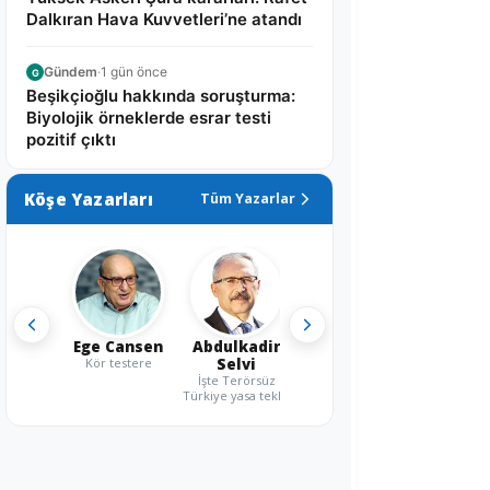
Dalkıran Hava Kuvvetleri’ne atandı
Gündem
·
1 gün önce
G
Beşikçioğlu hakkında soruşturma:
Biyolojik örneklerde esrar testi
pozitif çıktı
Köşe Yazarları
Tüm Yazarlar
Ege Cansen
Abdulkadir
Kör testere
Selvi
İşte Terörsüz
Türkiye yasa teklifi