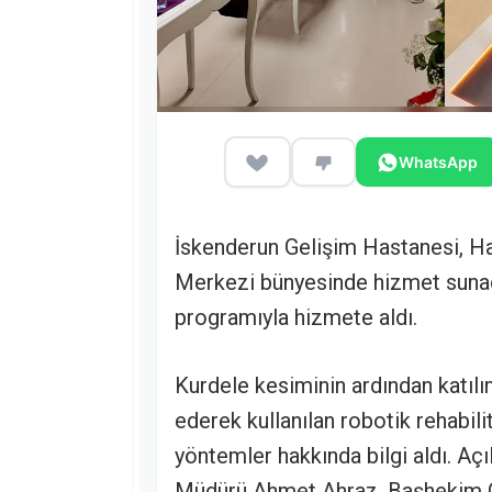
WhatsApp
İskenderun Gelişim Hastanesi, Ha
Merkezi bünyesinde hizmet sunaca
programıyla hizmete aldı.
Kurdele kesiminin ardından katılı
ederek kullanılan robotik rehabil
yöntemler hakkında bilgi aldı. Aç
Müdürü Ahmet Ahraz, Başhekim Op