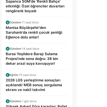
Sapanca SGM'de 'Renkli Bahçe'
etkinliği: Özel öğrenciler duvarları
rengârenk boyadı
Gündem
·
11 saat önce
G
Manisa Büyükşehir'den
Saruhanlı'da renkli çocuk şenliği:
Eğlence dolu anlar!
Gündem
·
14 saat önce
G
Bursa Yeşildere Barajı Sulama
Projesi'nde sona doğru: 38 bin
dekar arazi suya kavuşuyor!
Eğitim
·
15 saat önce
E
2026 LGS yerleştirme sonuçları
açıklandı! MEB sonuç sorgulama
ekranı ve nakil takvimi
Gündem
·
1 gün önce
G
Yüksek Askerî Şûra kararları: Rafet