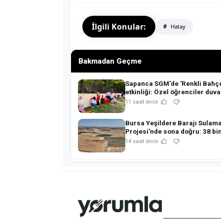
İlgili Konular:
Hatay
Bakmadan Geçme
Sapanca SGM'de 'Renkli Bahç
etkinliği: Özel öğrenciler duva
rengârenk boyadı
11 saat önce
Bursa Yeşildere Barajı Sulam
Projesi'nde sona doğru: 38 bi
arazi suya kavuşuyor!
14 saat önce