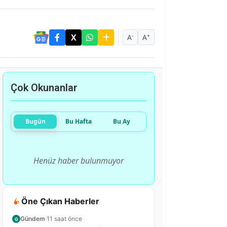
-
+
A
A
Çok Okunanlar
Bugün
Bu Hafta
Bu Ay
Henüz haber bulunmuyor
Öne Çıkan Haberler
Gündem
·
11 saat önce
G