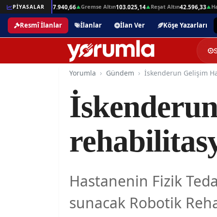
Beşli Altın
Gremse Altın
Reşat Altın
Hamit
01
PİYASALAR
207.940,66
103.025,14
42.596,33
▲
▲
▲
▲
Resmî İlanlar
İlanlar
İlan Ver
Köşe Yazarları
Yorumla
Gündem
İskenderun
rehabilitas
Hastanenin Fizik Ted
sunacak Robotik Rehab