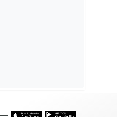
Download on the
GET IT ON
App Store
Google Play