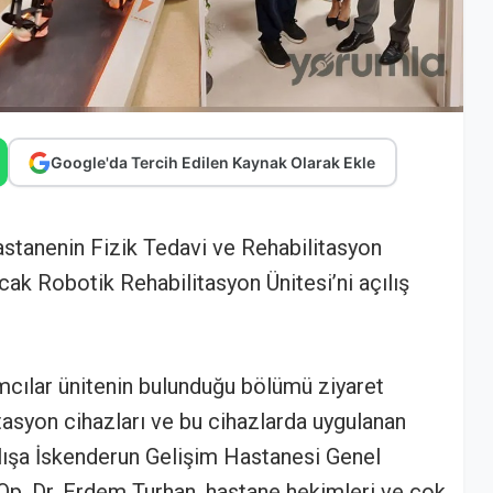
Google'da Tercih Edilen Kaynak Olarak Ekle
stanenin Fizik Tedavi ve Rehabilitasyon
k Robotik Rehabilitasyon Ünitesi’ni açılış
mcılar ünitenin bulunduğu bölümü ziyaret
itasyon cihazları ve bu cihazlarda uygulanan
ılışa İskenderun Gelişim Hastanesi Genel
. Dr. Erdem Turhan, hastane hekimleri ve çok