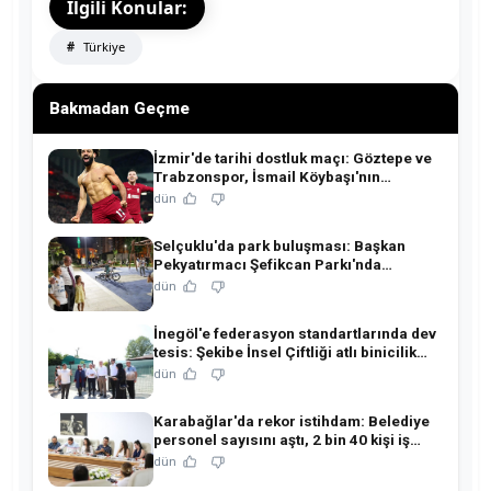
İlgili Konular:
Türkiye
Bakmadan Geçme
İzmir'de tarihi dostluk maçı: Göztepe ve
Trabzonspor, İsmail Köybaşı'nın
jübilesinde buluşuyor!
dün
Selçuklu'da park buluşması: Başkan
Pekyatırmacı Şefikcan Parkı'nda
hemşehrileriyle buluştu!
dün
İnegöl'e federasyon standartlarında dev
tesis: Şekibe İnsel Çiftliği atlı binicilik
merkezine dönüşüyor!
dün
Karabağlar'da rekor istihdam: Belediye
personel sayısını aştı, 2 bin 40 kişi iş
sahibi oldu!
dün