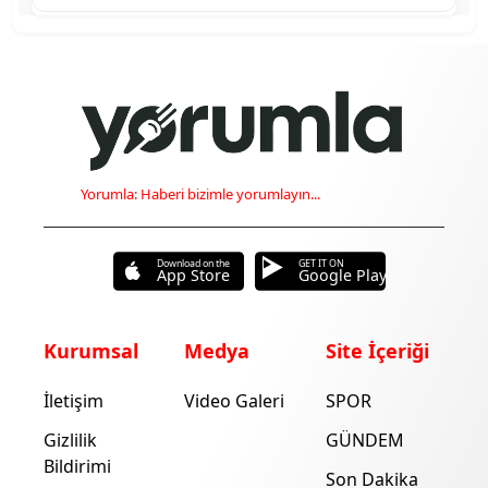
Yorumla: Haberi bizimle yorumlayın...
Download on the
GET IT ON
App Store
Google Play
Kurumsal
Medya
Site İçeriği
İletişim
Video Galeri
SPOR
Gizlilik
GÜNDEM
Bildirimi
Son Dakika