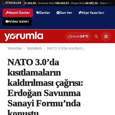
5,94
Beşli Altın
215.243,59
Gremse Altın
106.643,41
Reşat Altın
44.092,32
Hamit Altın
4
PİYASALAR
—
—
—
—
Resmî İlanlar
İlanlar
İlan Ver
Köşe Yazarları
Video Galeri
34°C
İzmir
Yorumla
Gündem
NATO 3.0’da kısıtlamaların kaldırılması çağrısı: Erdoğan Savunma Sanayi Formu’nda konuştu
NATO 3.0’da
kısıtlamaların
kaldırılması çağrısı:
Erdoğan Savunma
Sanayi Formu’nda
konuştu