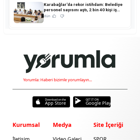
Karabağlar'da rekor istihdam: Belediye
personel sayısını aştı, 2 bin 40 kişi iş
sahibi oldu!
dün
Yorumla: Haberi bizimle yorumlayın...
Download on the
GET IT ON
App Store
Google Play
Kurumsal
Medya
Site İçeriği
İletişim
Video Galeri
SPOR