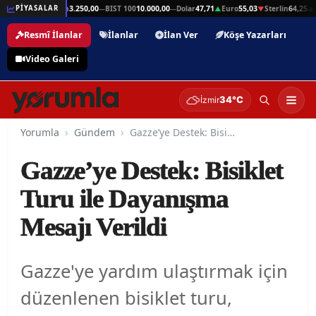
64,25
Gram Altın
3.250,00
BIST 100
10.000,00
Dolar
47,71
Euro
55,03
Sterlin
64,25
Gr
PİYASALAR
▲
—
—
▲
▼
▲
Resmî İlanlar
İlanlar
İlan Ver
Köşe Yazarları
Video Galeri
34°C
İzmir
Yorumla
Gündem
Gazze’ye Destek: Bisiklet Turu ile Dayanışma Mesajı Verildi
Gazze’ye Destek: Bisiklet
Turu ile Dayanışma
Mesajı Verildi
Gazze'ye yardım ulaştırmak için
düzenlenen bisiklet turu,