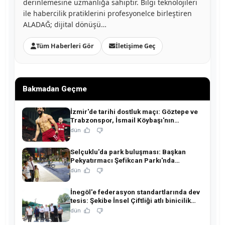
derinlemesine uzmanlığa sahiptir. Bilgi teknolojileri
ile habercilik pratiklerini profesyonelce birleştiren
ALADAĞ; dijital dönüşü…
Tüm Haberleri Gör
İletişime Geç
Bakmadan Geçme
İzmir'de tarihi dostluk maçı: Göztepe ve
Trabzonspor, İsmail Köybaşı'nın
jübilesinde buluşuyor!
dün
Selçuklu'da park buluşması: Başkan
Pekyatırmacı Şefikcan Parkı'nda
hemşehrileriyle buluştu!
dün
İnegöl'e federasyon standartlarında dev
tesis: Şekibe İnsel Çiftliği atlı binicilik
merkezine dönüşüyor!
dün