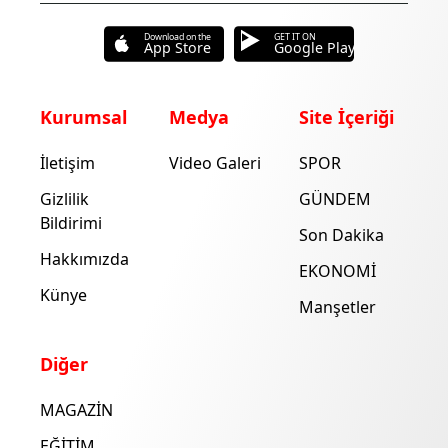
Download on the
GET IT ON
App Store
Google Play
Kurumsal
Medya
Site İçeriği
İletişim
Video Galeri
SPOR
Gizlilik
GÜNDEM
Bildirimi
Son Dakika
Hakkımızda
EKONOMİ
Künye
Manşetler
Diğer
MAGAZİN
EĞİTİM