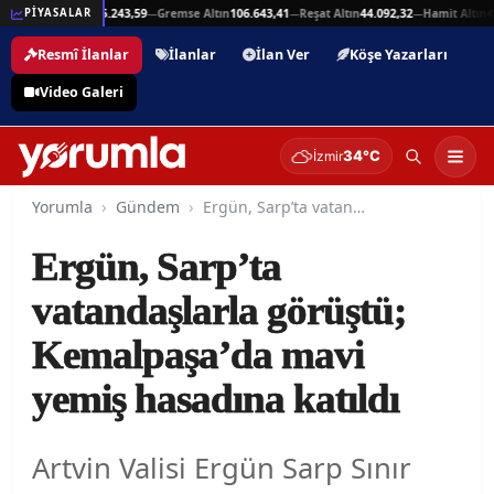
94
Beşli Altın
215.243,59
Gremse Altın
106.643,41
Reşat Altın
44.092,32
Hamit Altın
44.
PİYASALAR
—
—
—
—
Resmî İlanlar
İlanlar
İlan Ver
Köşe Yazarları
Video Galeri
34°C
İzmir
Yorumla
Gündem
Ergün, Sarp’ta vatandaşlarla görüştü; Kemalpaşa’da mavi yemiş hasadına katıldı
Ergün, Sarp’ta
vatandaşlarla görüştü;
Kemalpaşa’da mavi
yemiş hasadına katıldı
Artvin Valisi Ergün Sarp Sınır