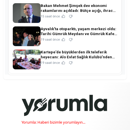
Bakan Mehmet Şimşek dev ekonomi
rakamlarını açıkladı: Bütçe açığı, ihracat
ve rezervlerde kritik tablo!
15 saat önce
Ayvalık'ta otoparktı, yaşam merkezi oldu:
Tarihi Gümrük Meydanı ve Gümrük Kafe
açıldı!
19 saat önce
Kartepe'de büyüklerden ilk teleferik
heyecanı: Alo Evlat Sağlık Kulübü'nden
anlamlı buluşma!
19 saat önce
Yorumla: Haberi bizimle yorumlayın...