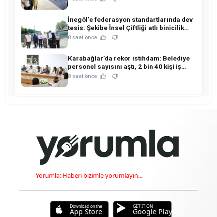
İnegöl'e federasyon standartlarında dev
tesis: Şekibe İnsel Çiftliği atlı binicilik
merkezine dönüşüyor!
8 saat önce
Karabağlar'da rekor istihdam: Belediye
personel sayısını aştı, 2 bin 40 kişi iş
sahibi oldu!
8 saat önce
Yorumla: Haberi bizimle yorumlayın...
Download on the
GET IT ON
App Store
Google Play