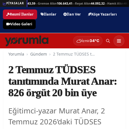
Beşli Altın
215.243,59
Gremse Altın
106.643,41
Reşat Altın
44.092,32
Hamit Altın
44.09
PİYASALAR
—
—
—
—
Resmî İlanlar
İlanlar
İlan Ver
Köşe Yazarları
Video Galeri
34°C
İzmir
Yorumla
Gündem
2 Temmuz TÜDSES tanıtımında Murat Anar: 826 örgüt 20 bin üye
2 Temmuz TÜDSES
tanıtımında Murat Anar:
826 örgüt 20 bin üye
Eğitimci-yazar Murat Anar, 2
Temmuz 2026’daki TÜDSES