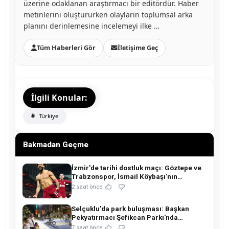
üzerine odaklanan araştırmacı bir editördür. Haber
metinlerini oluştururken olayların toplumsal arka
planını derinlemesine incelemeyi ilke …
Tüm Haberleri Gör
İletişime Geç
İlgili Konular:
Türkiye
Bakmadan Geçme
İzmir'de tarihi dostluk maçı: Göztepe ve
Trabzonspor, İsmail Köybaşı'nın
jübilesinde buluşuyor!
2 saat önce
Selçuklu'da park buluşması: Başkan
Pekyatırmacı Şefikcan Parkı'nda
hemşehrileriyle buluştu!
7 saat önce