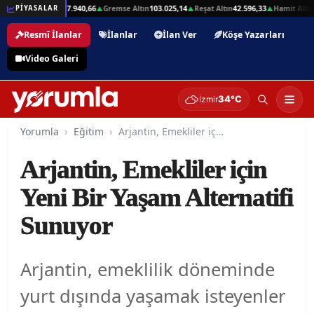
,01
Beşli Altın
207.940,66
Gremse Altın
103.025,14
Reşat Altın
42.596,33
Hamit Altın
42
PİYASALAR
▲
▲
▲
▲
Resmî İlanlar
İlanlar
İlan Ver
Köşe Yazarları
Video Galeri
34°C
İzmir
Yorumla
Eğitim
Arjantin, Emekliler için Yeni Bir Yaşam Alternatifi Sunuyor
Arjantin, Emekliler için
Yeni Bir Yaşam Alternatifi
Sunuyor
Arjantin, emeklilik döneminde
yurt dışında yaşamak isteyenler