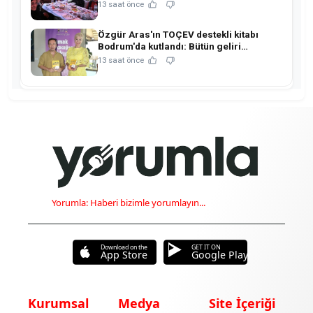
anlamlı buluşma!
13 saat önce
Özgür Aras'ın TOÇEV destekli kitabı
Bodrum'da kutlandı: Bütün geliri
çocukların eğitimine!
13 saat önce
Yorumla: Haberi bizimle yorumlayın...
Download on the
GET IT ON
App Store
Google Play
Kurumsal
Medya
Site İçeriği