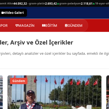
it Altın
gram-platin
gram-paladyum
18-ayar-alti
44.092,32
2.693,42
2.118,61
—
▲
▲
Video Galeri
SPOR
MAGAZİN
EĞİTİM
GÜNDEM
r, Arşiv ve Özel İçerikler
eri, detaylı analizler ve özel içerikler bu sayfada. emekli ile ilgi
Gündem