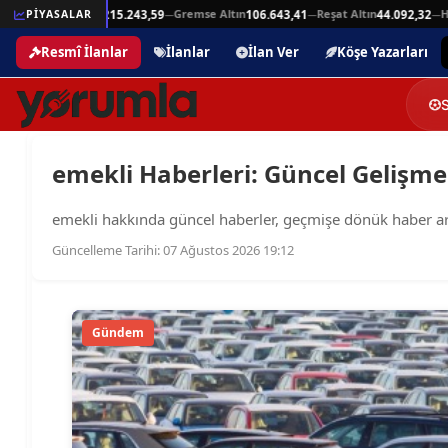
Beşli Altın
Gremse Altın
Reşat Altın
Ham
25,94
PİYASALAR
215.243,59
106.643,41
44.092,32
—
—
—
—
Resmî İlanlar
İlanlar
İlan Ver
Köşe Yazarları
emekli Haberleri: Güncel Gelişmele
emekli hakkında güncel haberler, geçmişe dönük haber arşivl
Güncelleme Tarihi: 07 Ağustos 2026 19:12
Gündem