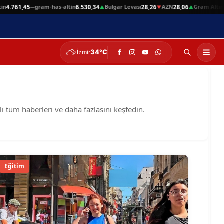
n
gram-has-altin
Bulgar Levası
AZN
Gram Altın
4.761,45
6.530,34
28,26
28,06
6.
—
▲
▼
▲
34°C
İzmir
li tüm haberleri ve daha fazlasını keşfedin.
Eğitim