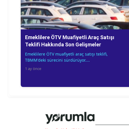
Emeklilere ÖTV Muafiyetli Araç Satışı
Teklifi Hakkında Son Gelişmeler
Emeklilere ÖTV muafiyetli araç satışı teklifi,
TBMM'deki sürecini sürdürüyor....
1 ay önce