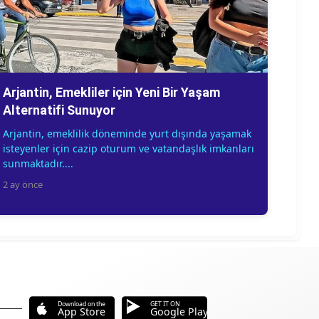
Arjantin, Emekliler için Yeni Bir Yaşam
Alternatifi Sunuyor
Arjantin, emeklilik döneminde yurt dışında yaşamak
isteyenler için cazip oturum ve vatandaşlık imkanları
sunmaktadır....
2 ay önce
Download on the
GET IT ON
App Store
Google Play