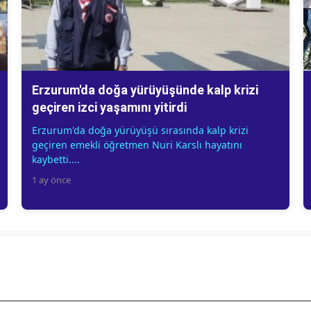
Erzurum'da doğa yürüyüşünde kalp krizi
geçiren izci yaşamını yitirdi
Erzurum'da doğa yürüyüşü sırasında kalp krizi
geçiren emekli öğretmen Nuri Karslı hayatını
kaybetti....
1 ay önce