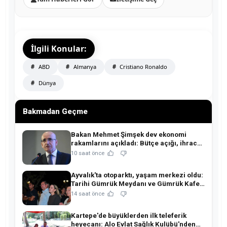
İlgili Konular:
ABD
Almanya
Cristiano Ronaldo
Dünya
Bakmadan Geçme
Bakan Mehmet Şimşek dev ekonomi
rakamlarını açıkladı: Bütçe açığı, ihracat
ve rezervlerde kritik tablo!
10 saat önce
Ayvalık'ta otoparktı, yaşam merkezi oldu:
Tarihi Gümrük Meydanı ve Gümrük Kafe
açıldı!
14 saat önce
Kartepe'de büyüklerden ilk teleferik
heyecanı: Alo Evlat Sağlık Kulübü'nden