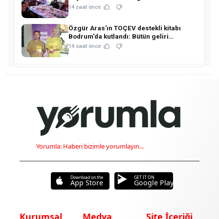
anlamlı buluşma!
14 saat önce
Özgür Aras'ın TOÇEV destekli kitabı
Bodrum'da kutlandı: Bütün geliri
çocukların eğitimine!
14 saat önce
Yorumla: Haberi bizimle yorumlayın...
Download on the
GET IT ON
App Store
Google Play
Kurumsal
Medya
Site İçeriği