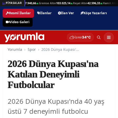
,01
Beşli Altın
207.940,66
Gremse Altın
103.025,14
Reşat Altın
42.596,33
Hamit Altın
4
PİYASALAR
▲
▲
▲
▲
Resmî İlanlar
İlanlar
İlan Ver
Köşe Yazarları
Video Galeri
34°C
İzmir
Yorumla
Spor
2026 Dünya Kupası'na Katılan Deneyimli Futbolcular
2026 Dünya Kupası'na
Katılan Deneyimli
Futbolcular
2026 Dünya Kupası'nda 40 yaş
üstü 7 deneyimli futbolcu