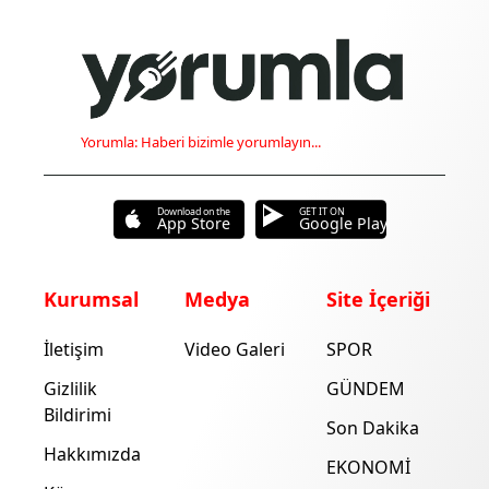
Yorumla: Haberi bizimle yorumlayın...
Download on the
GET IT ON
App Store
Google Play
Kurumsal
Medya
Site İçeriği
İletişim
Video Galeri
SPOR
Gizlilik
GÜNDEM
Bildirimi
Son Dakika
Hakkımızda
EKONOMİ