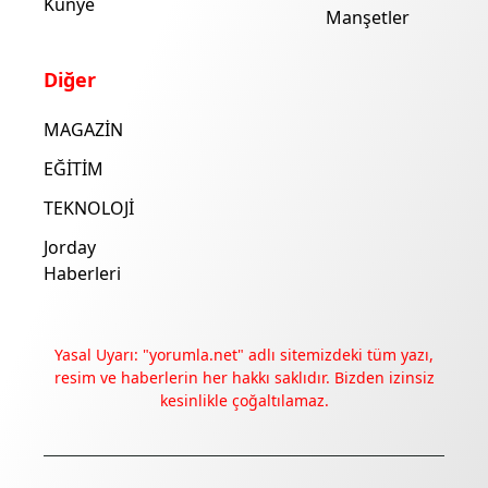
Künye
Manşetler
Diğer
MAGAZİN
EĞİTİM
TEKNOLOJİ
Jorday
Haberleri
Yasal Uyarı: "yorumla.net" adlı sitemizdeki tüm yazı,
resim ve haberlerin her hakkı saklıdır. Bizden izinsiz
kesinlikle çoğaltılamaz.
Deneyimini iyileştirmek ve içeriğimizi geliştirmek için çerezler
kullanıyoruz. Zorunlu çerezler her zaman çalışır; diğerleri