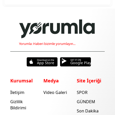
Yorumla: Haberi bizimle yorumlayın...
Download on the
GET IT ON
App Store
Google Play
Kurumsal
Medya
Site İçeriği
İletişim
Video Galeri
SPOR
Gizlilik
GÜNDEM
Bildirimi
Son Dakika