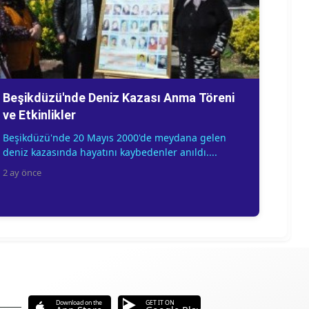
Beşikdüzü'nde Deniz Kazası Anma Töreni
ve Etkinlikler
Beşikdüzü'nde 20 Mayıs 2000'de meydana gelen
deniz kazasında hayatını kaybedenler anıldı....
2 ay önce
Download on the
GET IT ON