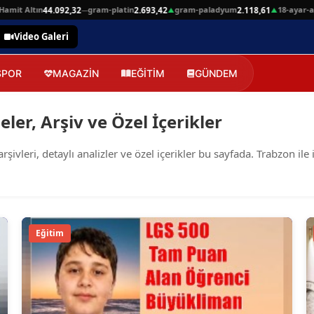
it Altın
gram-platin
gram-paladyum
18-ayar-alti
44.092,32
2.693,42
2.118,61
—
▲
▲
Video Galeri
SPOR
MAGAZİN
EĞİTİM
GÜNDEM
ler, Arşiv ve Özel İçerikler
leri, detaylı analizler ve özel içerikler bu sayfada. Trabzon ile i
Eğitim