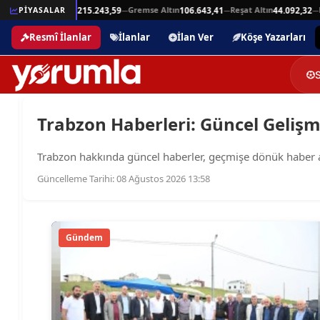
Beşli Altın
Gremse Altın
Reşat Altın
Ham
25,94
PİYASALAR
215.243,59
106.643,41
44.092,32
—
—
—
—
Resmî İlanlar
İlanlar
İlan Ver
Köşe Yazarları
Trabzon Haberleri: Güncel Gelişme
Trabzon hakkında güncel haberler, geçmişe dönük haber arşiv
Güncelleme Tarihi: 08 Ağustos 2026 13:58
Gündem