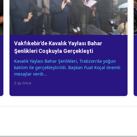
Vakfıkebir'de Kavalık Yaylası Bahar
Şenlikleri Coşkuyla Gerçekleşti
Kavalık Yaylası Bahar Şenlikleri, Trabzon'da yoğun
katılım ile gerçekleştirildi. Başkan Fuat Koçal önemli
mesajlar verdi...
2 ay önce