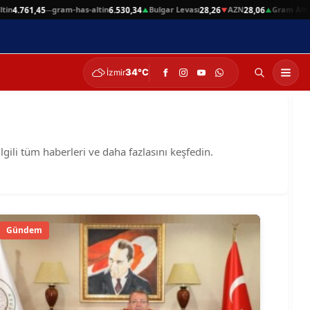
n
gram-has-altin
Bulgar Levası
AZN
Gram Altın
4.761,45
6.530,34
28,26
28,06
6.
—
▲
▼
▲
34°C
İzmir
lgili tüm haberleri ve daha fazlasını keşfedin.
Gündem