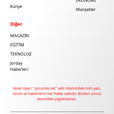
EKONOMİ
Künye
Manşetler
Diğer
MAGAZİN
EĞİTİM
TEKNOLOJİ
Jorday
Haberleri
Yasal Uyarı: "yorumla.net" adlı sitemizdeki tüm yazı,
resim ve haberlerin her hakkı saklıdır. Bizden izinsiz
kesinlikle çoğaltılamaz.
Deneyimini iyileştirmek ve içeriğimizi geliştirmek için çerezler