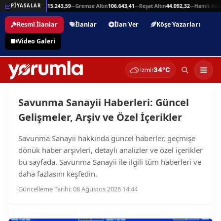
25,94
Beşli Altın
215.243,59
Gremse Altın
106.643,41
Reşat Altın
44.092,32
Hamit Altın
PİYASALAR
—
—
—
—
Resmî İlanlar
İlanlar
İlan Ver
Köşe Yazarları
Video Galeri
34°C
İzmir
Savunma Sanayii Haberleri: Güncel
Gelişmeler, Arşiv ve Özel İçerikler
Savunma Sanayii hakkında güncel haberler, geçmişe
dönük haber arşivleri, detaylı analizler ve özel içerikler
bu sayfada. Savunma Sanayii ile ilgili tüm haberleri ve
daha fazlasını keşfedin.
Güncelleme Tarihi: 08 Ağustos 2026 14:44