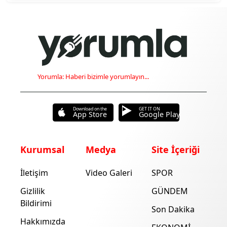
Yorumla: Haberi bizimle yorumlayın...
Download on the
GET IT ON
App Store
Google Play
Kurumsal
Medya
Site İçeriği
İletişim
Video Galeri
SPOR
Gizlilik
GÜNDEM
Bildirimi
Son Dakika
Hakkımızda