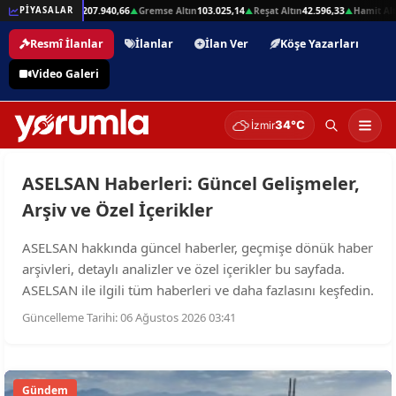
332,01
Beşli Altın
207.940,66
Gremse Altın
103.025,14
Reşat Altın
42.596,33
Hamit Altı
PİYASALAR
▲
▲
▲
▲
Resmî İlanlar
İlanlar
İlan Ver
Köşe Yazarları
Video Galeri
34°C
İzmir
ASELSAN Haberleri: Güncel Gelişmeler,
Arşiv ve Özel İçerikler
ASELSAN hakkında güncel haberler, geçmişe dönük haber
arşivleri, detaylı analizler ve özel içerikler bu sayfada.
ASELSAN ile ilgili tüm haberleri ve daha fazlasını keşfedin.
Güncelleme Tarihi: 06 Ağustos 2026 03:41
Gündem