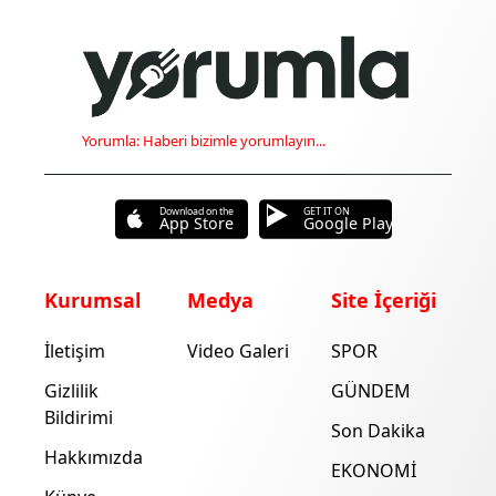
Yorumla: Haberi bizimle yorumlayın...
Download on the
GET IT ON
App Store
Google Play
Kurumsal
Medya
Site İçeriği
İletişim
Video Galeri
SPOR
Gizlilik
GÜNDEM
Bildirimi
Son Dakika
Hakkımızda
EKONOMİ