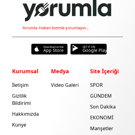
Yorumla: Haberi bizimle yorumlayın...
Download on the
GET IT ON
App Store
Google Play
Kurumsal
Medya
Site İçeriği
İletişim
Video Galeri
SPOR
Gizlilik
GÜNDEM
Bildirimi
Son Dakika
Hakkımızda
EKONOMİ
Künye
Manşetler