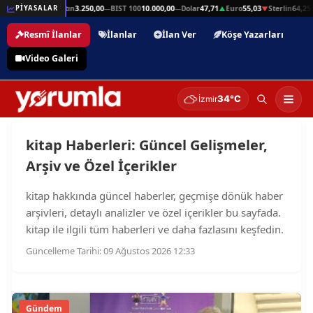
in
64,25
Gram Altın
3.250,00
BIST 100
10.000,00
Dolar
47,71
Euro
55,03
Sterlin
64,25
PİYASALAR
▲
—
—
▲
▼
▲
Resmî İlanlar
İlanlar
İlan Ver
Köşe Yazarları
Video Galeri
34°C
İzmir
kitap Haberleri: Güncel Gelişmeler,
Arşiv ve Özel İçerikler
kitap hakkında güncel haberler, geçmişe dönük haber
arşivleri, detaylı analizler ve özel içerikler bu sayfada.
kitap ile ilgili tüm haberleri ve daha fazlasını keşfedin.
Güncelleme Tarihi: 09 Ağustos 2026 12:33
Gündem