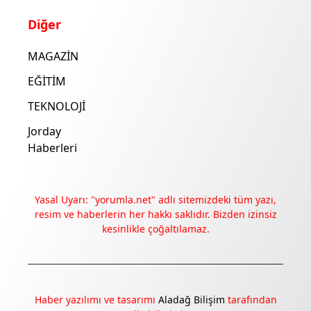
Diğer
MAGAZİN
EĞİTİM
TEKNOLOJİ
Jorday
Haberleri
Yasal Uyarı: "yorumla.net" adlı sitemizdeki tüm yazı,
resim ve haberlerin her hakkı saklıdır. Bizden izinsiz
kesinlikle çoğaltılamaz.
Deneyimini iyileştirmek ve içeriğimizi geliştirmek için çerezler
kullanıyoruz. Zorunlu çerezler her zaman çalışır; diğerleri
yalnızca onayınla.
Haber yazılımı ve tasarımı
Aladağ Bilişim
tarafından