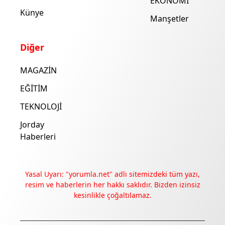
EKONOMİ
Künye
Manşetler
Diğer
MAGAZİN
EĞİTİM
TEKNOLOJİ
Jorday
Haberleri
Yasal Uyarı: "yorumla.net" adlı sitemizdeki tüm yazı,
resim ve haberlerin her hakkı saklıdır. Bizden izinsiz
kesinlikle çoğaltılamaz.
Deneyimini iyileştirmek ve içeriğimizi geliştirmek için çerezler