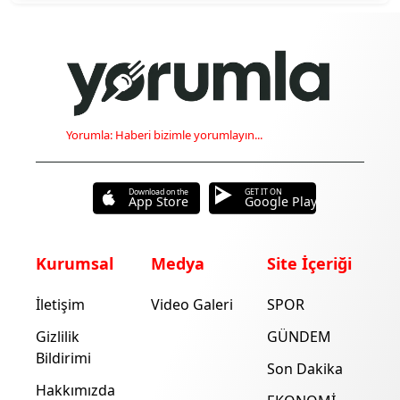
Yorumla: Haberi bizimle yorumlayın...
Download on the
GET IT ON
App Store
Google Play
Kurumsal
Medya
Site İçeriği
İletişim
Video Galeri
SPOR
Gizlilik
GÜNDEM
Bildirimi
Son Dakika
Hakkımızda