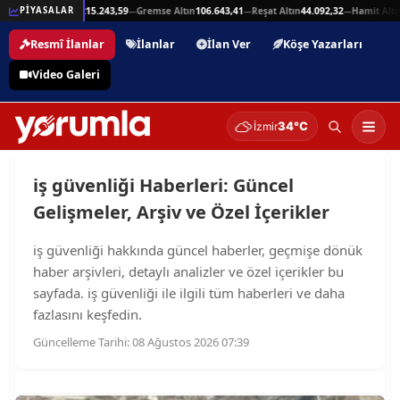
25,94
Beşli Altın
215.243,59
Gremse Altın
106.643,41
Reşat Altın
44.092,32
Hamit Altın
PİYASALAR
—
—
—
—
Resmî İlanlar
İlanlar
İlan Ver
Köşe Yazarları
Video Galeri
34°C
İzmir
iş güvenliği Haberleri: Güncel
Gelişmeler, Arşiv ve Özel İçerikler
iş güvenliği hakkında güncel haberler, geçmişe dönük
haber arşivleri, detaylı analizler ve özel içerikler bu
sayfada. iş güvenliği ile ilgili tüm haberleri ve daha
fazlasını keşfedin.
Güncelleme Tarihi: 08 Ağustos 2026 07:39