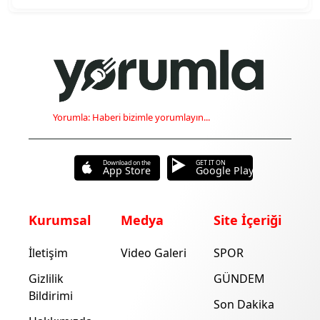
Yorumla: Haberi bizimle yorumlayın...
Download on the
GET IT ON
App Store
Google Play
Kurumsal
Medya
Site İçeriği
İletişim
Video Galeri
SPOR
Gizlilik
GÜNDEM
Bildirimi
Son Dakika