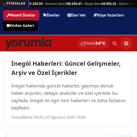
5,94
Beşli Altın
215.243,59
Gremse Altın
106.643,41
Reşat Altın
44.092,32
Hamit Altın
4
PİYASALAR
—
—
—
—
Resmî İlanlar
İlanlar
İlan Ver
Köşe Yazarları
Video Galeri
34°C
İzmir
İnegöl Haberleri: Güncel Gelişmeler,
Arşiv ve Özel İçerikler
İnegöl hakkında güncel haberler, geçmişe dönük
haber arşivleri, detaylı analizler ve özel içerikler bu
sayfada. İnegöl ile ilgili tüm haberleri ve daha fazlasını
keşfedin.
Güncelleme Tarihi: 07 Ağustos 2026 19:00