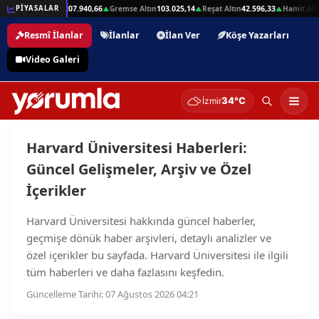
32,01
Beşli Altın
207.940,66
Gremse Altın
103.025,14
Reşat Altın
42.596,33
Hamit Altı
PİYASALAR
▲
▲
▲
▲
Resmî İlanlar
İlanlar
İlan Ver
Köşe Yazarları
Video Galeri
34°C
İzmir
Harvard Üniversitesi Haberleri:
Güncel Gelişmeler, Arşiv ve Özel
İçerikler
Harvard Üniversitesi hakkında güncel haberler,
geçmişe dönük haber arşivleri, detaylı analizler ve
özel içerikler bu sayfada. Harvard Üniversitesi ile ilgili
tüm haberleri ve daha fazlasını keşfedin.
Güncelleme Tarihi: 07 Ağustos 2026 04:21