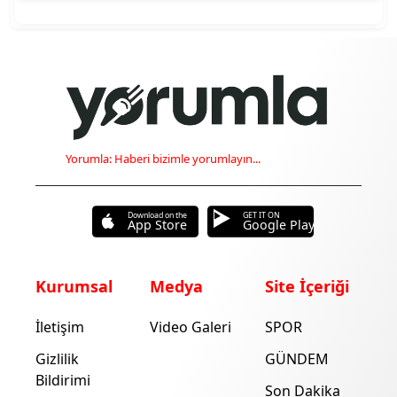
Yorumla: Haberi bizimle yorumlayın...
Download on the
GET IT ON
App Store
Google Play
Kurumsal
Medya
Site İçeriği
İletişim
Video Galeri
SPOR
Gizlilik
GÜNDEM
Bildirimi
Son Dakika