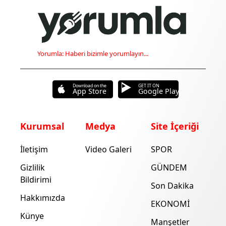
Yorumla: Haberi bizimle yorumlayın...
Download on the
GET IT ON
App Store
Google Play
Kurumsal
Medya
Site İçeriği
İletişim
Video Galeri
SPOR
Gizlilik
GÜNDEM
Bildirimi
Son Dakika
Hakkımızda
EKONOMİ
Künye
Manşetler