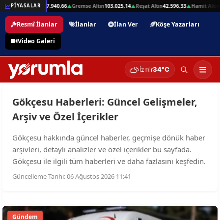
2,01
Beşli Altın
207.940,66
Gremse Altın
103.025,14
Reşat Altın
42.596,33
Hamit Altın
PİYASALAR
▲
▲
▲
▲
Resmî İlanlar
İlanlar
İlan Ver
Köşe Yazarları
Video Galeri
34°C
İzmir
Gökçesu Haberleri: Güncel Gelişmeler,
Arşiv ve Özel İçerikler
Gökçesu hakkında güncel haberler, geçmişe dönük haber
arşivleri, detaylı analizler ve özel içerikler bu sayfada.
Gökçesu ile ilgili tüm haberleri ve daha fazlasını keşfedin.
Güncelleme Tarihi: 06 Ağustos 2026 11:41
Gündem