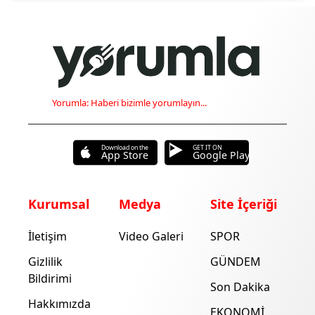
Yorumla: Haberi bizimle yorumlayın...
Download on the
GET IT ON
App Store
Google Play
Kurumsal
Medya
Site İçeriği
İletişim
Video Galeri
SPOR
Gizlilik
GÜNDEM
Bildirimi
Son Dakika
Hakkımızda
EKONOMİ