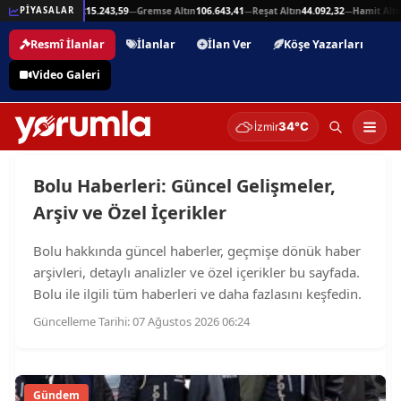
25,94
Beşli Altın
215.243,59
Gremse Altın
106.643,41
Reşat Altın
44.092,32
Hamit Altın
PİYASALAR
—
—
—
—
Resmî İlanlar
İlanlar
İlan Ver
Köşe Yazarları
Video Galeri
34°C
İzmir
Bolu Haberleri: Güncel Gelişmeler,
Arşiv ve Özel İçerikler
Bolu hakkında güncel haberler, geçmişe dönük haber
arşivleri, detaylı analizler ve özel içerikler bu sayfada.
Bolu ile ilgili tüm haberleri ve daha fazlasını keşfedin.
Güncelleme Tarihi: 07 Ağustos 2026 06:24
Gündem