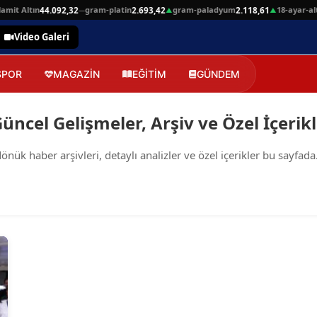
mit Altın
gram-platin
gram-paladyum
18-ayar-alti
44.092,32
2.693,42
2.118,61
—
▲
▲
Video Galeri
SPOR
MAGAZİN
EĞİTİM
GÜNDEM
ncel Gelişmeler, Arşiv ve Özel İçerik
k haber arşivleri, detaylı analizler ve özel içerikler bu sayfada.