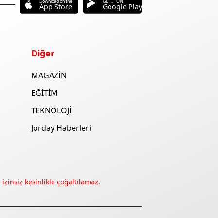
Download on the
GET IT ON
App Store
Google Play
Diğer
MAGAZİN
EĞİTİM
TEKNOLOJİ
Jorday Haberleri
izinsiz kesinlikle çoğaltılamaz.