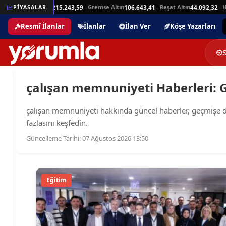
Beşli Altın
Gremse Altın
Reşat Altın
Ha
925,94
PİYASALAR
215.243,59
106.643,41
44.092,32
—
—
—
—
Resmî İlanlar
İlanlar
İlan Ver
Köşe Yazarları
çalışan memnuniyeti Haberleri: Gü
çalışan memnuniyeti hakkında güncel haberler, geçmişe dönü
fazlasını keşfedin.
Güncelleme Tarihi: 07 Ağustos 2026 13:50
Eğitim