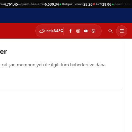
n
gram-has-altin
Bulgar Levası
AZN
Gram Altın
4.761,45
6.530,34
28,26
28,06
6
—
▲
▼
▲
34°C
İzmir
ler
 çalışan memnuniyeti ile ilgili tüm haberleri ve daha