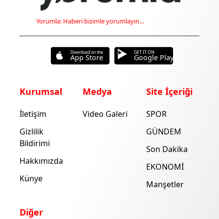
Yorumla: Haberi bizimle yorumlayın...
Download on the
GET IT ON
App Store
Google Play
Kurumsal
Medya
Site İçeriği
İletişim
Video Galeri
SPOR
Gizlilik
GÜNDEM
Bildirimi
Son Dakika
Hakkımızda
EKONOMİ
Künye
Manşetler
Diğer