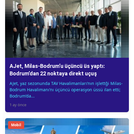
AJet, Milas-Bodrum’u üçüncü üs yaptı:
Bodrum’dan 22 noktaya direkt uçuş
AJet, yaz sezonunda TAV Havalimanları’nın işlettği Milas-
Bodrum Havalimanı’nı üçüncü operasyon üssü ilan etti;
Bodrum’da...
1 ay önce
Mobil