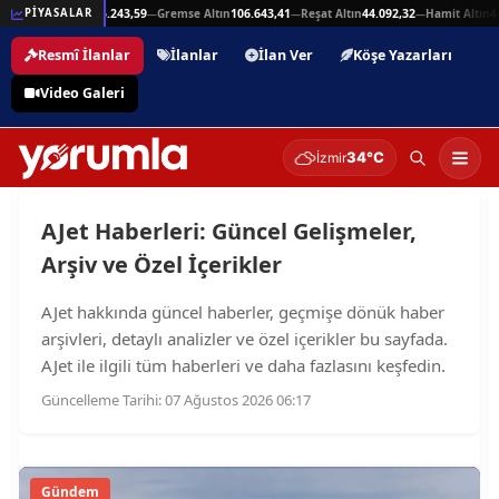
Beşli Altın
215.243,59
Gremse Altın
106.643,41
Reşat Altın
44.092,32
Hamit Altın
44.09
PİYASALAR
—
—
—
—
Resmî İlanlar
İlanlar
İlan Ver
Köşe Yazarları
Video Galeri
34°C
İzmir
AJet Haberleri: Güncel Gelişmeler,
Arşiv ve Özel İçerikler
AJet hakkında güncel haberler, geçmişe dönük haber
arşivleri, detaylı analizler ve özel içerikler bu sayfada.
AJet ile ilgili tüm haberleri ve daha fazlasını keşfedin.
Güncelleme Tarihi: 07 Ağustos 2026 06:17
Gündem