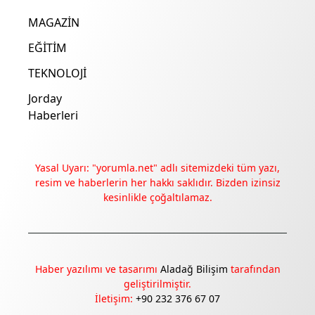
MAGAZİN
EĞİTİM
TEKNOLOJİ
Jorday
Haberleri
Yasal Uyarı: "yorumla.net" adlı sitemizdeki tüm yazı,
resim ve haberlerin her hakkı saklıdır. Bizden izinsiz
kesinlikle çoğaltılamaz.
Deneyimini iyileştirmek ve içeriğimizi geliştirmek için çerezler
kullanıyoruz. Zorunlu çerezler her zaman çalışır; diğerleri
yalnızca onayınla.
Haber yazılımı ve tasarımı
Aladağ Bilişim
tarafından
Tümünü reddet
Tercihleri yönet
geliştirilmiştir.
İletişim:
+90 232 376 67 07
Tümünü kabul et