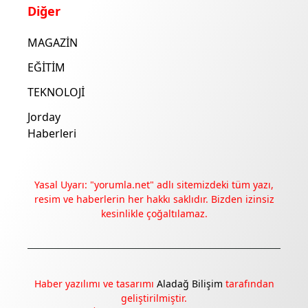
Diğer
MAGAZİN
EĞİTİM
TEKNOLOJİ
Jorday
Haberleri
Yasal Uyarı: "yorumla.net" adlı sitemizdeki tüm yazı,
resim ve haberlerin her hakkı saklıdır. Bizden izinsiz
kesinlikle çoğaltılamaz.
Deneyimini iyileştirmek ve içeriğimizi geliştirmek için çerezler
kullanıyoruz. Zorunlu çerezler her zaman çalışır; diğerleri
yalnızca onayınla.
Haber yazılımı ve tasarımı
Aladağ Bilişim
tarafından
Tümünü reddet
Tercihleri yönet
geliştirilmiştir.