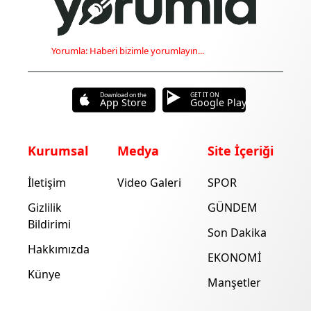
Yorumla: Haberi bizimle yorumlayın...
Download on the
GET IT ON
App Store
Google Play
Kurumsal
Medya
Site İçeriği
İletişim
Video Galeri
SPOR
Gizlilik
GÜNDEM
Bildirimi
Son Dakika
Hakkımızda
EKONOMİ
Künye
Manşetler