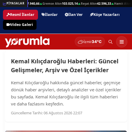
1
Beşli Altın
207.940,66
Gremse Altın
103.025,14
Reşat Altın
42.596,33
Hamit Altın
42.
PİYASALAR
▲
▲
▲
▲
Resmî İlanlar
İlanlar
İlan Ver
Köşe Yazarları
Video Galeri
34°C
İzmir
Kemal Kılıçdaroğlu Haberleri: Güncel
Gelişmeler, Arşiv ve Özel İçerikler
Kemal Kılıçdaroğlu hakkında güncel haberler, geçmişe
dönük haber arşivleri, detaylı analizler ve özel içerikler
bu sayfada. Kemal Kılıçdaroğlu ile ilgili tüm haberleri
ve daha fazlasını keşfedin.
Güncelleme Tarihi: 06 Ağustos 2026 22:07