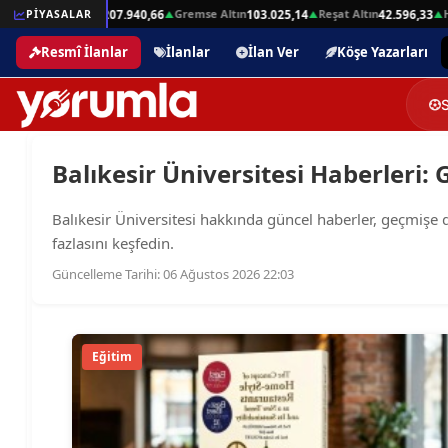
Beşli Altın
Gremse Altın
Reşat Altın
Ha
32,01
PİYASALAR
207.940,66
103.025,14
42.596,33
▲
▲
▲
▲
Resmî İlanlar
İlanlar
İlan Ver
Köşe Yazarları
Balıkesir Üniversitesi Haberleri: 
Balıkesir Üniversitesi hakkında güncel haberler, geçmişe dön
fazlasını keşfedin.
Güncelleme Tarihi: 06 Ağustos 2026 22:03
Eğitim