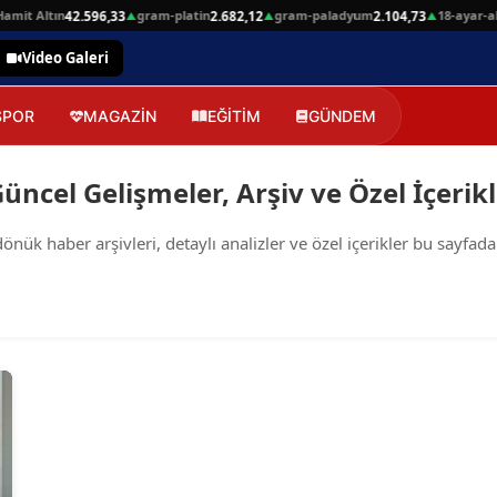
mit Altın
gram-platin
gram-paladyum
18-ayar-alt
42.596,33
2.682,12
2.104,73
▲
▲
▲
Video Galeri
SPOR
MAGAZİN
EĞİTİM
GÜNDEM
Güncel Gelişmeler, Arşiv ve Özel İçerik
ük haber arşivleri, detaylı analizler ve özel içerikler bu sayfada. 