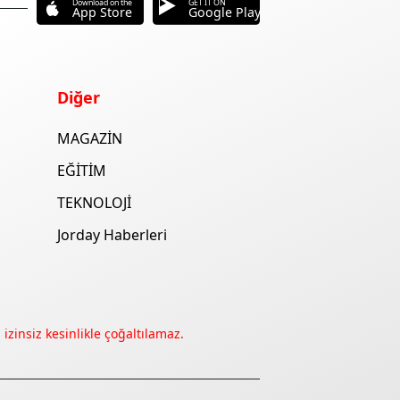
Download on the
GET IT ON
App Store
Google Play
Diğer
MAGAZİN
EĞİTİM
TEKNOLOJİ
Jorday Haberleri
izinsiz kesinlikle çoğaltılamaz.