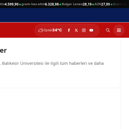
in
gram-has-altin
Bulgar Levası
AZN
Gram Altın
4.599,90
6.328,98
28,19
27,99
▲
▲
▲
▲
34°C
İzmir
ler
Balıkesir Üniversitesi ile ilgili tüm haberleri ve daha