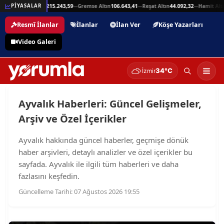
25,94
Beşli Altın
215.243,59
Gremse Altın
106.643,41
Reşat Altın
44.092,32
Hamit Altı
PİYASALAR
—
—
—
—
Resmî İlanlar
İlanlar
İlan Ver
Köşe Yazarları
Video Galeri
34°C
İzmir
Ayvalık Haberleri: Güncel Gelişmeler,
Arşiv ve Özel İçerikler
Ayvalık hakkında güncel haberler, geçmişe dönük
haber arşivleri, detaylı analizler ve özel içerikler bu
sayfada. Ayvalık ile ilgili tüm haberleri ve daha
fazlasını keşfedin.
Güncelleme Tarihi: 07 Ağustos 2026 19:55