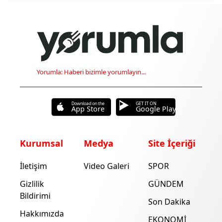
Yorumla: Haberi bizimle yorumlayın...
Download on the
GET IT ON
App Store
Google Play
Kurumsal
Medya
Site İçeriği
İletişim
Video Galeri
SPOR
Gizlilik
GÜNDEM
Bildirimi
Son Dakika
Hakkımızda
EKONOMİ