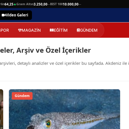
in
Gram Altın
BIST 100
64,25
3.250,00
10.000,00
▲
—
—
Video Galeri
SPOR
MAGAZİN
EĞİTİM
GÜNDEM
ler, Arşiv ve Özel İçerikler
leri, detaylı analizler ve özel içerikler bu sayfada. Akdeniz ile i
Gündem