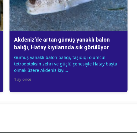
Akdeniz’de artan gümüş yanaklı balon
balığı, Hatay kıyılarında sık görülüyor
Gümüş yanaklı balon balığı, taşıdığı ölümcül
tetrodotoksin zehri ve güçlü çenesiyle Hatay başta
olmak üzere Akdeniz kıyı...
1 ay önce