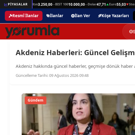
rlin
Gram Altın
BIST 100
Dolar
Euro
Sterl
64,25
PİYASALAR
3.250,00
10.000,00
47,71
55,03
▲
—
—
▲
▼
Resmî İlanlar
İlanlar
İlan Ver
Köşe Yazarları
Akdeniz Haberleri: Güncel Gelişme
Akdeniz hakkında güncel haberler, geçmişe dönük haber arşiv
Güncelleme Tarihi: 09 Ağustos 2026 09:48
Gündem