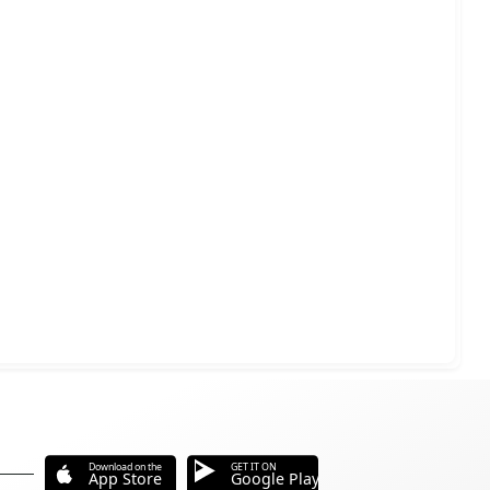
Download on the
GET IT ON
App Store
Google Play