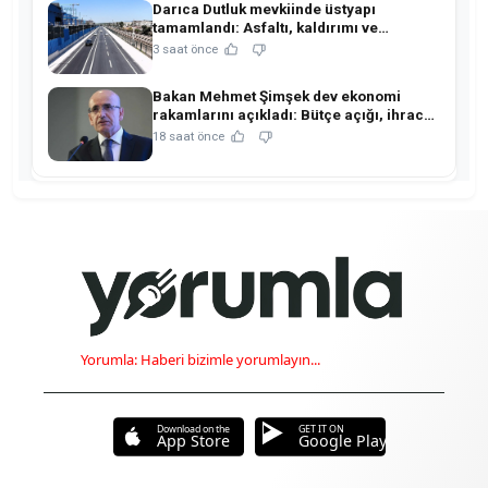
Darıca Dutluk mevkiinde üstyapı
tamamlandı: Asfaltı, kaldırımı ve
aydınlatmasıyla yenilendi!
3 saat önce
Bakan Mehmet Şimşek dev ekonomi
rakamlarını açıkladı: Bütçe açığı, ihracat
ve rezervlerde kritik tablo!
18 saat önce
Yorumla: Haberi bizimle yorumlayın...
Download on the
GET IT ON
App Store
Google Play