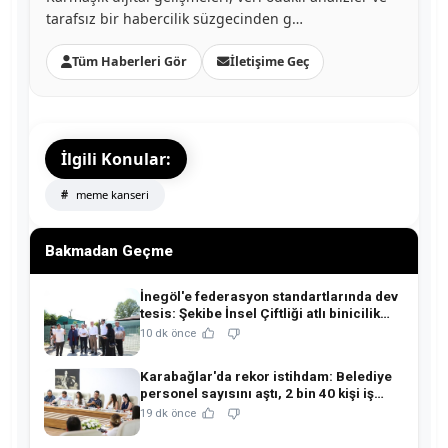
tarafsız bir habercilik süzgecinden g…
Tüm Haberleri Gör
İletişime Geç
İlgili Konular:
meme kanseri
Bakmadan Geçme
İnegöl'e federasyon standartlarında dev
tesis: Şekibe İnsel Çiftliği atlı binicilik
merkezine dönüşüyor!
10 dk önce
Karabağlar'da rekor istihdam: Belediye
personel sayısını aştı, 2 bin 40 kişi iş
sahibi oldu!
19 dk önce