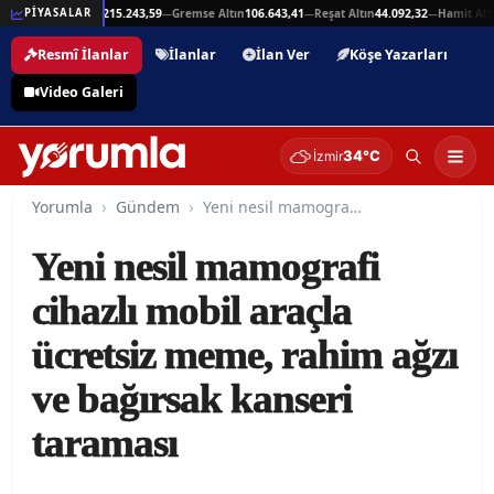
25,94
Beşli Altın
215.243,59
Gremse Altın
106.643,41
Reşat Altın
44.092,32
Hamit Altın
PİYASALAR
—
—
—
—
Resmî İlanlar
İlanlar
İlan Ver
Köşe Yazarları
Video Galeri
34°C
İzmir
Yorumla
Gündem
Yeni nesil mamografi cihazlı mobil araçla ücretsiz meme, rahim ağzı ve bağırsak kanseri taraması
Yeni nesil mamografi
cihazlı mobil araçla
ücretsiz meme, rahim ağzı
ve bağırsak kanseri
taraması