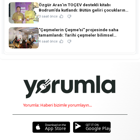
Özgür Aras'ın TOÇEV destekli kitabı
Bodrum'da kutlandı: Bütün geliri çocukların
eğitimine!
3 saat önce
"Çeşmelerin Çeşme'si" projesinde saha
tamamlandı: Tarihi çeşmeler bilimsel
restorasyonla ihya edilecek!
4 saat önce
Yorumla: Haberi bizimle yorumlayın...
Download on the
GET IT ON
App Store
Google Play