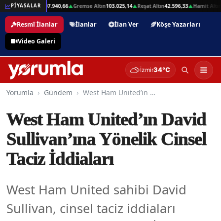
,01
Beşli Altın
207.940,66
Gremse Altın
103.025,14
Reşat Altın
42.596,33
Hamit Altın
4
PİYASALAR
▲
▲
▲
▲
Resmî İlanlar
İlanlar
İlan Ver
Köşe Yazarları
Video Galeri
34°C
İzmir
Yorumla
Gündem
West Ham United’ın David Sullivan’ına Yönelik Cinsel Taciz İddiaları
West Ham United’ın David
Sullivan’ına Yönelik Cinsel
Taciz İddiaları
West Ham United sahibi David
Sullivan, cinsel taciz iddiaları