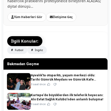
habercilik pratiklerini profesyonelce birleştiren ALADAĞ;
dijital dönüşü…
Tüm Haberleri Gör
İletişime Geç
İlgili Konular:
Futbol
İngiliz
Bakmadan Geçme
Ayvalık'ta otoparktı, yaşam merkezi oldu:
Tarihi Gümrük Meydanı ve Gümrük Kafe
açıldı!
3 saat önce
Kartepe'de büyüklerden ilk teleferik heyecanı:
Alo Evlat Sağlık Kulübü'nden anlamlı buluşma!
3 saat önce