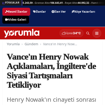
,94
Beşli Altın
215.243,59
Gremse Altın
106.643,41
Reşat Altın
44.092,32
Hamit Altın
44
PİYASALAR
—
—
—
—
Resmî İlanlar
İlanlar
İlan Ver
Köşe Yazarları
Video Galeri
34°C
İzmir
Yorumla
Gündem
Vance'ın Henry Nowak Açıklamaları, İngiltere'de Siyasi Tartışmaları Tetikliyor
Vance'ın Henry Nowak
Açıklamaları, İngiltere'de
Siyasi Tartışmaları
Tetikliyor
Henry Nowak'ın cinayeti sonrası