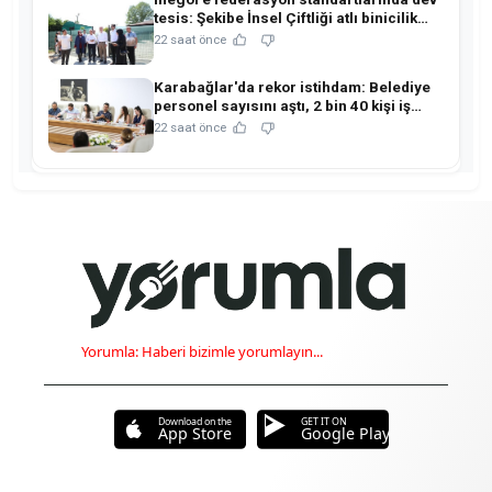
tesis: Şekibe İnsel Çiftliği atlı binicilik
merkezine dönüşüyor!
22 saat önce
Karabağlar'da rekor istihdam: Belediye
personel sayısını aştı, 2 bin 40 kişi iş
sahibi oldu!
22 saat önce
Yorumla: Haberi bizimle yorumlayın...
Download on the
GET IT ON
App Store
Google Play