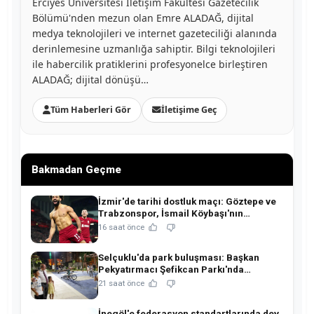
Erciyes Üniversitesi İletişim Fakültesi Gazetecilik
Bölümü'nden mezun olan Emre ALADAĞ, dijital
medya teknolojileri ve internet gazeteciliği alanında
derinlemesine uzmanlığa sahiptir. Bilgi teknolojileri
ile habercilik pratiklerini profesyonelce birleştiren
ALADAĞ; dijital dönüşü…
Tüm Haberleri Gör
İletişime Geç
Bakmadan Geçme
İzmir'de tarihi dostluk maçı: Göztepe ve
Trabzonspor, İsmail Köybaşı'nın
jübilesinde buluşuyor!
16 saat önce
Selçuklu'da park buluşması: Başkan
Pekyatırmacı Şefikcan Parkı'nda
hemşehrileriyle buluştu!
21 saat önce
İnegöl'e federasyon standartlarında dev