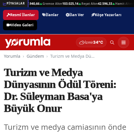
1
Beşli Altın
207.940,66
Gremse Altın
103.025,14
Reşat Altın
42.596,33
Hamit Altın
42.
PİYASALAR
▲
▲
▲
▲
Resmî İlanlar
İlanlar
İlan Ver
Köşe Yazarları
Video Galeri
34°C
İzmir
Yorumla
Gündem
Turizm ve Medya Dünyasının Ödül Töreni: Dr. Süleyman Basa'ya Büyük Onur
Turizm ve Medya
Dünyasının Ödül Töreni:
Dr. Süleyman Basa'ya
Büyük Onur
Turizm ve medya camiasının önde