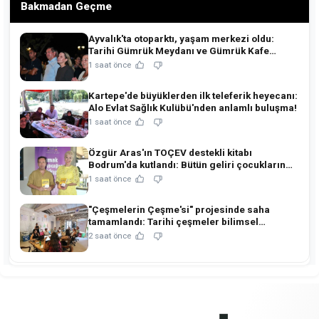
Bakmadan Geçme
Ayvalık'ta otoparktı, yaşam merkezi oldu:
Tarihi Gümrük Meydanı ve Gümrük Kafe
açıldı!
1 saat önce
Kartepe'de büyüklerden ilk teleferik heyecanı:
Alo Evlat Sağlık Kulübü'nden anlamlı buluşma!
1 saat önce
Özgür Aras'ın TOÇEV destekli kitabı
Bodrum'da kutlandı: Bütün geliri çocukların
eğitimine!
1 saat önce
"Çeşmelerin Çeşme'si" projesinde saha
tamamlandı: Tarihi çeşmeler bilimsel
restorasyonla ihya edilecek!
2 saat önce