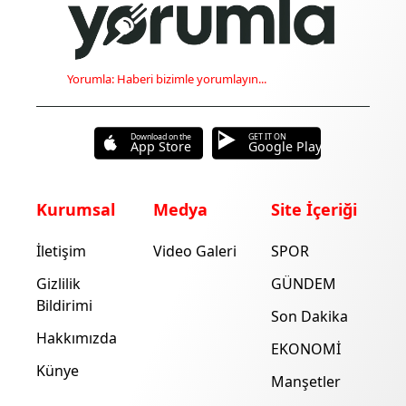
Yorumla: Haberi bizimle yorumlayın...
Download on the
GET IT ON
App Store
Google Play
Kurumsal
Medya
Site İçeriği
İletişim
Video Galeri
SPOR
Gizlilik
GÜNDEM
Bildirimi
Son Dakika
Hakkımızda
EKONOMİ
Künye
Manşetler