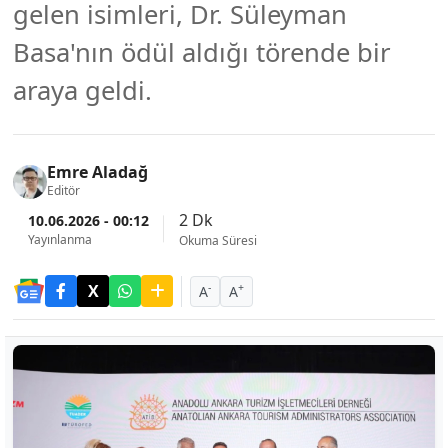
gelen isimleri, Dr. Süleyman
Basa'nın ödül aldığı törende bir
araya geldi.
Emre Aladağ
Editör
2 Dk
10.06.2026 - 00:12
Yayınlanma
Okuma Süresi
-
+
A
A