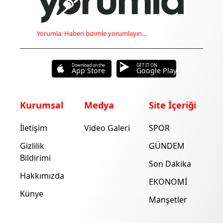
Yorumla: Haberi bizimle yorumlayın...
Download on the
GET IT ON
App Store
Google Play
Kurumsal
Medya
Site İçeriği
İletişim
Video Galeri
SPOR
Gizlilik
GÜNDEM
Bildirimi
Son Dakika
Hakkımızda
EKONOMİ
Künye
Manşetler