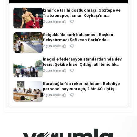
İzmir'de tarihi dostluk maçı: Göztepe ve
Trabzonspor, İsmail Köybaşı'nın
jübilesinde buluşuyor!
2 gün önce
Selçuklu'da park buluşması: Başkan
Pekyatırmacı Şefikcan Parkı'nda
hemşehrileriyle buluştu!
2 gün önce
İnegöl'e federasyon standartlarında dev
tesis: Şekibe İnsel Çiftliği atlı binicilik
merkezine dönüşüyor!
2 gün önce
Karabağlar'da rekor istihdam: Belediye
personel sayısını aştı, 2 bin 40 kişi iş
sahibi oldu!
2 gün önce