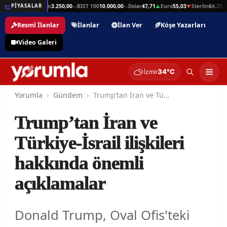
n
64,25
Gram Altın
3.250,00
BIST 100
10.000,00
Dolar
47,71
Euro
55,03
Sterlin
64,25
G
PİYASALAR
▲
—
—
▲
▼
▲
Resmî İlanlar
İlanlar
İlan Ver
Köşe Yazarları
Video Galeri
34°C
İzmir
Yorumla
Gündem
Trump’tan İran ve Türkiye-İsrail ilişkileri hakkında önemli açıklamalar
Trump’tan İran ve
Türkiye-İsrail ilişkileri
hakkında önemli
açıklamalar
Donald Trump, Oval Ofis'teki