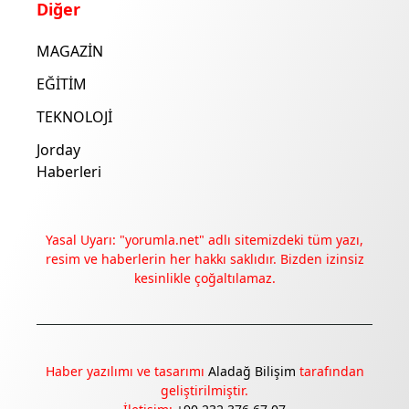
Diğer
MAGAZİN
EĞİTİM
TEKNOLOJİ
Jorday
Haberleri
Yasal Uyarı: "yorumla.net" adlı sitemizdeki tüm yazı,
resim ve haberlerin her hakkı saklıdır. Bizden izinsiz
kesinlikle çoğaltılamaz.
Deneyimini iyileştirmek ve içeriğimizi geliştirmek için çerezler
kullanıyoruz. Zorunlu çerezler her zaman çalışır; diğerleri
yalnızca onayınla.
Haber yazılımı ve tasarımı
Aladağ Bilişim
tarafından
geliştirilmiştir.
Tümünü reddet
Tercihleri yönet